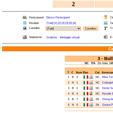
2
Partecipanti:
Elenco Partecipanti
Cla
Risultati:
[Tutti]
[1]
[2]
[3]
[4]
[5]
[6]
Tab
Cartellini:
Tr
Statistiche:
E-
Grafiche
Medaglie virtuali
Ca
3 - Bu
NC
ITA
Elo Italia:
14
T
C
Num
Ban
Cat
Avversar
1
B
9
NC
Mina Tiz
2
N
1
NC
Colange
3
B
2
NC
Dente S
4
N
4
NC
Revello 
5
B
7
3N
Zheng A
6
N
6
2N
Geuna P