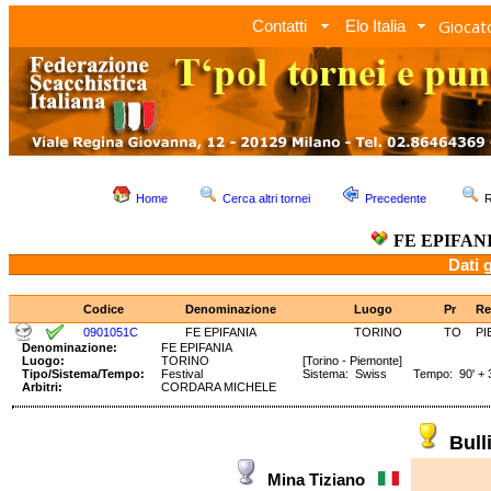
Giocato
Contatti
Elo Italia
Home
Cerca altri tornei
Precedente
R
FE EPIFAN
Dati 
Codice
Denominazione
Luogo
Pr
Re
0901051C
FE EPIFANIA
TORINO
TO
PI
Denominazione:
FE EPIFANIA
Luogo:
TORINO
[Torino - Piemonte]
Tipo/Sistema/Tempo:
Festival
Sistema: Swiss Tempo: 90' + 3
Arbitri:
CORDARA MICHELE
Bul
Mina Tiziano