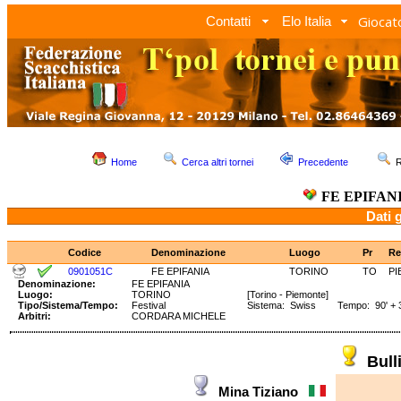
Giocato
Contatti
Elo Italia
Home
Cerca altri tornei
Precedente
R
FE EPIFAN
Dati 
Codice
Denominazione
Luogo
Pr
Re
0901051C
FE EPIFANIA
TORINO
TO
PI
Denominazione:
FE EPIFANIA
Luogo:
TORINO
[Torino - Piemonte]
Tipo/Sistema/Tempo:
Festival
Sistema: Swiss Tempo: 90' + 3
Arbitri:
CORDARA MICHELE
Bul
Mina Tiziano