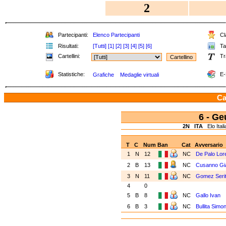
2
Partecipanti:
Elenco Partecipanti
Cla
Risultati:
[Tutti]
[1]
[2]
[3]
[4]
[5]
[6]
Tab
Cartellini:
Tr
Statistiche:
E-
Grafiche
Medaglie virtuali
Ca
6 - G
2N
ITA
Elo Itali
T
C
Num
Ban
Cat
Avversario
1
N
12
NC
De Palo Lo
2
B
13
NC
Cusanno G
3
N
11
NC
Gomez Seri
4
0
5
B
8
NC
Gallo Ivan
6
B
3
NC
Bullita Simo