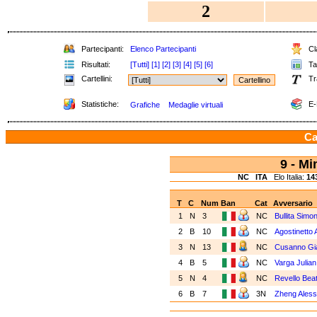
2
Partecipanti:
Elenco Partecipanti
Cla
Risultati:
[Tutti]
[1]
[2]
[3]
[4]
[5]
[6]
Tab
Cartellini:
Tr
Statistiche:
E-
Grafiche
Medaglie virtuali
Ca
9 - M
NC
ITA
Elo Italia:
14
T
C
Num
Ban
Cat
Avversario
1
N
3
NC
Bullita Simo
2
B
10
NC
Agostinetto
3
N
13
NC
Cusanno G
4
B
5
NC
Varga Julia
5
N
4
NC
Revello Bea
6
B
7
3N
Zheng Ales