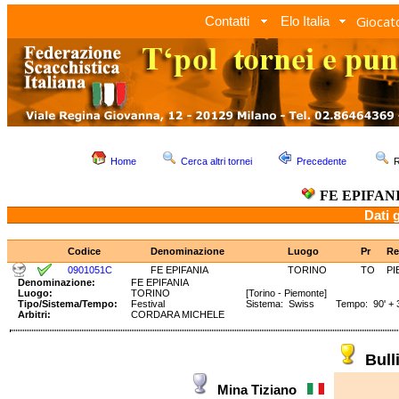
Giocato
Contatti
Elo Italia
Home
Cerca altri tornei
Precedente
R
FE EPIFAN
Dati 
Codice
Denominazione
Luogo
Pr
Re
0901051C
FE EPIFANIA
TORINO
TO
PI
Denominazione:
FE EPIFANIA
Luogo:
TORINO
[Torino - Piemonte]
Tipo/Sistema/Tempo:
Festival
Sistema: Swiss Tempo: 90' + 3
Arbitri:
CORDARA MICHELE
Bul
Mina Tiziano