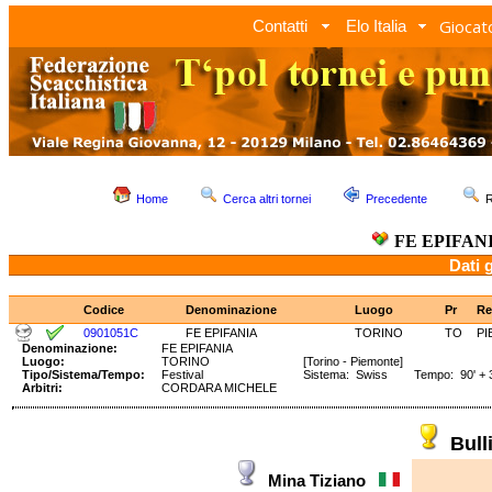
Giocato
Contatti
Elo Italia
Home
Cerca altri tornei
Precedente
R
FE EPIFAN
Dati 
Codice
Denominazione
Luogo
Pr
Re
0901051C
FE EPIFANIA
TORINO
TO
PI
Denominazione:
FE EPIFANIA
Luogo:
TORINO
[Torino - Piemonte]
Tipo/Sistema/Tempo:
Festival
Sistema: Swiss Tempo: 90' + 3
Arbitri:
CORDARA MICHELE
Bul
Mina Tiziano