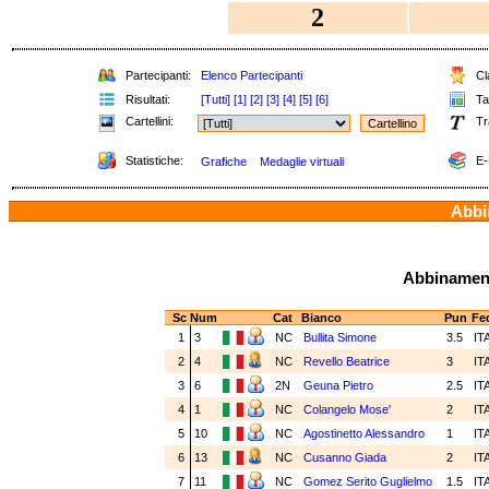
2
Partecipanti:
Elenco Partecipanti
Cla
Risultati:
[Tutti]
[1]
[2]
[3]
[4]
[5]
[6]
Tab
Cartellini:
Tr
Statistiche:
E-
Grafiche
Medaglie virtuali
Abbin
Abbinamenti
Sc
Num
Cat
Bianco
Pun
Fe
1
3
NC
Bullita Simone
3.5
IT
2
4
NC
Revello Beatrice
3
IT
3
6
2N
Geuna Pietro
2.5
IT
4
1
NC
Colangelo Mose'
2
IT
5
10
NC
Agostinetto Alessandro
1
IT
6
13
NC
Cusanno Giada
2
IT
7
11
NC
Gomez Serito Guglielmo
1.5
IT