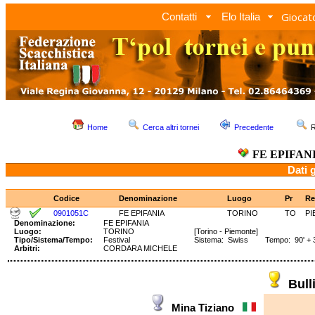
Giocato
Contatti
Elo Italia
Home
Cerca altri tornei
Precedente
R
FE EPIFAN
Dati 
Codice
Denominazione
Luogo
Pr
Re
0901051C
FE EPIFANIA
TORINO
TO
PI
Denominazione:
FE EPIFANIA
Luogo:
TORINO
[Torino - Piemonte]
Tipo/Sistema/Tempo:
Festival
Sistema: Swiss Tempo: 90' + 3
Arbitri:
CORDARA MICHELE
Bul
Mina Tiziano