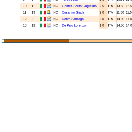
10
11
NC
Gomez Serito Guglielmo
2.5
ITA
13.50
13.
11
13
NC
Cusanno Giada
2.0
ITA
11.50
11.
12
2
NC
Dente Santiago
2.0
ITA
14.00
14.
13
12
NC
De Palo Lorenzo
1.0
ITA
14.00
14.