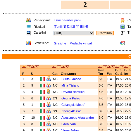
2
Partecipanti:
Elenco Partecipanti
Cla
Risultati:
[Tutti]
[1]
[2]
[3]
[4]
[5]
[6]
Tab
Cartellini:
Tr
Statistiche:
E-
Grafiche
Medaglie virtuali
C
Pun
Buh
Buh
P
S
Cat
Giocatore
Tot
Fed
Cut1
Int
1
3
NC
Bullita Simone
5.0
ITA
19.50
21.
2
9
NC
Mina Tiziano
5.0
ITA
17.50
20.
3
4
NC
Revello Beatrice
4.5
ITA
18.00
20.
4
6
2N
Geuna Pietro
4.0
ITA
12.50
12.
5
1
NC
Colangelo Mose'
3.5
ITA
15.00
15.
6
7
3N
Zheng Alessio
3.0
ITA
20.50
22.
7
10
NC
Agostinetto Alessandro
3.0
ITA
16.00
16.
8
8
NC
Gallo Ivan
3.0
ITA
10.50
10.
9
5
NC
Varga Julian
2.5
ITA
18.00
20.