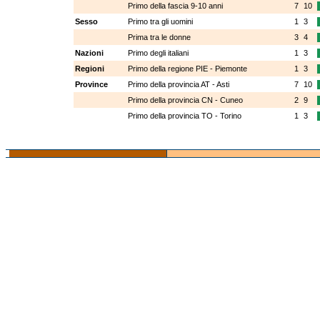
Primo della fascia 9-10 anni
7
10
Sesso
Primo tra gli uomini
1
3
Prima tra le donne
3
4
Nazioni
Primo degli italiani
1
3
Regioni
Primo della regione PIE - Piemonte
1
3
Province
Primo della provincia AT - Asti
7
10
Primo della provincia CN - Cuneo
2
9
Primo della provincia TO - Torino
1
3