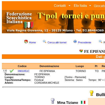
Giocato
Contatti
Elo Italia
Home
Cerca altri tornei
Precedente
R
FE EPIFAN
Dati 
Codice
Denominazione
Luogo
Pr
Re
0901051C
FE EPIFANIA
TORINO
TO
PI
Denominazione:
FE EPIFANIA
Luogo:
TORINO
[Torino - Piemonte]
Tipo/Sistema/Tempo:
Festival
Sistema: Swiss Tempo: 90' + 3
Arbitri:
CORDARA MICHELE
Bul
Mina Tiziano