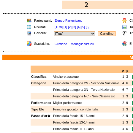
2
Partecipanti:
Elenco Partecipanti
Cla
Risultati:
[Tutti]
[1]
[2]
[3]
[4]
[5]
[6]
Tab
Cartellini:
Tr
Statistiche:
E-
Grafiche
Medaglie virtuali
M
P
S
Classifica
Vincitore assoluto
1
3
Categorie
Primo della categoria 2N - Seconda Nazionale
4
6
Primo della categoria 3N - Terza Nazionale
6
7
Primo della categoria NC - Non Classificato
1
3
Performance
Miglior performance
2
9
Tipo Elo
Primo tra giocatori con Elo Italia
1
3
Fasce d'et�
Primo della fascia 15-16 anni
2
9
Primo della fascia 13-14 anni
1
3
Primo della fascia 11-12 anni
4
6