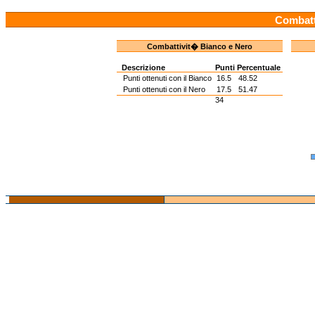
Combatt
Combattivit� Bianco e Nero
Descrizione
Punti
Percentuale
Punti ottenuti con il Bianco
16.5
48.52
Punti ottenuti con il Nero
17.5
51.47
34