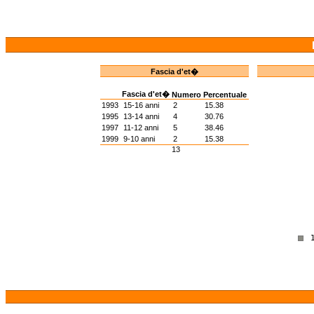
Fascia d'et�
Fascia d'et�
Numero
Percentuale
1993
15-16 anni
2
15.38
1995
13-14 anni
4
30.76
1997
11-12 anni
5
38.46
1999
9-10 anni
2
15.38
13