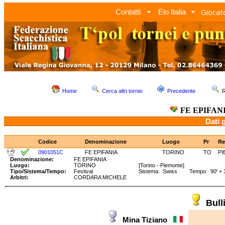
Giocato
Contatti
Elo Italia
Home
Cerca altri tornei
Precedente
R
FE EPIFAN
Dati 
Codice
Denominazione
Luogo
Pr
Re
0901051C
FE EPIFANIA
TORINO
TO
PI
Denominazione:
FE EPIFANIA
Luogo:
TORINO
[Torino - Piemonte]
Tipo/Sistema/Tempo:
Festival
Sistema: Swiss Tempo: 90' + 3
Arbitri:
CORDARA MICHELE
Bul
Mina Tiziano