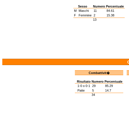
Sesso
Numero
Percentuale
M
Maschi
11
84.61
F
Femmine
2
15.38
13
Combattivit�
Risultato
Numero
Percentuale
1-0 o 0-1
29
85.29
Patte
5
14.7
34