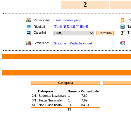
2
Partecipanti:
Elenco Partecipanti
Cla
Risultati:
[Tutti]
[1]
[2]
[3]
[4]
[5]
[6]
Tab
Cartellini:
Tr
Statistiche:
E-
Grafiche
Medaglie virtuali
Categoria
Categoria
Numero
Percentuale
2N
Seconda Nazionale
1
7.69
3N
Terza Nazionale
1
7.69
NC
Non Classificato
11
84.61
13