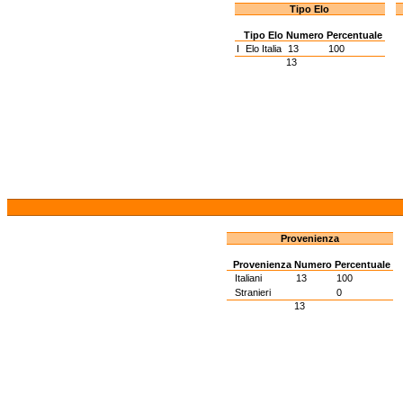
Tipo Elo
Tipo Elo
Numero
Percentuale
I
Elo Italia
13
100
13
Provenienza
Provenienza
Numero
Percentuale
Italiani
13
100
Stranieri
0
13