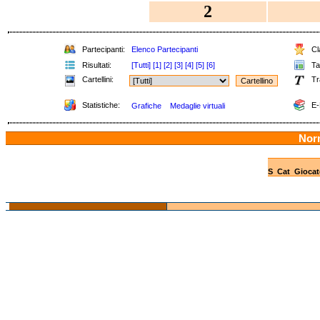
2
Partecipanti:
Elenco Partecipanti
Cla
Risultati:
[Tutti]
[1]
[2]
[3]
[4]
[5]
[6]
Tab
Cartellini:
Tr
Statistiche:
E-
Grafiche
Medaglie virtuali
Nor
S
Cat
Giocat