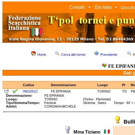
Giocato
Contatti
Elo Italia
Home
Cerca altri tornei
Precedente
R
FE EPIFAN
Dati 
Codice
Denominazione
Luogo
Pr
Re
0901051C
FE EPIFANIA
TORINO
TO
PI
Denominazione:
FE EPIFANIA
Luogo:
TORINO
[Torino - Piemonte]
Tipo/Sistema/Tempo:
Festival
Sistema: Swiss Tempo: 90' + 3
Arbitri:
CORDARA MICHELE
Bul
Mina Tiziano