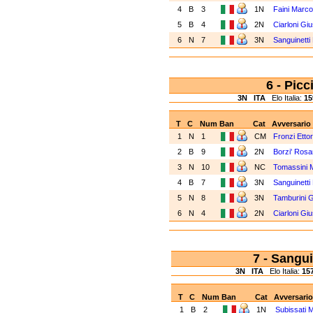
4
B
3
1N
Faini Marc
5
B
4
2N
Ciarloni G
6
N
7
3N
Sanguinett
6 - Pic
3N
ITA
Elo Italia:
15
T
C
Num
Ban
Cat
Avversario
1
N
1
CM
Fronzi Etto
2
B
9
2N
Borzi' Rosa
3
N
10
NC
Tomassini 
4
B
7
3N
Sanguinett
5
N
8
3N
Tamburini 
6
N
4
2N
Ciarloni G
7 - Sangu
3N
ITA
Elo Italia:
15
T
C
Num
Ban
Cat
Avversario
1
B
2
1N
Subissati