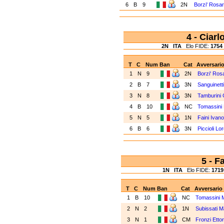
6
B
9
2N
Borzi' Rosa
4 - Ciar
2N
ITA
Elo FIDE:
1754
T
C
Num
Ban
Cat
Avversari
1
N
9
2N
Borzi' Ros
2
B
7
3N
Sanguinett
3
N
8
3N
Tamburini
4
B
10
NC
Tomassini
5
N
5
1N
Faini Ivan
6
B
6
3N
Piccioli L
5 - F
1N
ITA
Elo FIDE:
1719
T
C
Num
Ban
Cat
Avversario
1
B
10
NC
Tomassini 
2
N
2
1N
Subissati 
3
N
1
CM
Fronzi Etto