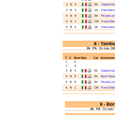
2
N
4
2N
Ciarloni G
3
B
3
1N
Faini Mar
4
N
6
3N
Piccioli Lo
5
N
1
CM
Fronzi Ett
6
B
5
1N
Faini Ivan
8 - Tamb
3N
ITA
Elo Italia:
15
T
C
Num
Ban
Cat
Avversario
1
0
2
0
3
B
4
2N
Ciarloni G
4
N
9
2N
Borzi' Ros
5
B
6
3N
Piccioli Lo
6
N
1
CM
Fronzi Ett
9 - Bo
2N
ITA
Elo Italia: