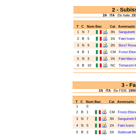
2 - Subi
1N
ITA
Elo Italia:
19
T
C
Num
Ban
Cat
Avversario
1
N
7
3N
Sanguinett
2
B
5
1N
Faini Ivano
3
N
9
2N
Borzi' Rosa
4
B
1
CM
Fronzi Etto
5
N
3
1N
Faini Marc
6
B
10
NC
Tomassini 
3 - F
1N
ITA
Elo FIDE:
1900
T
C
Num
Ban
Cat
Avversario
1
0
2
B
1
CM
Fronzi Etto
3
N
7
3N
Sanguinetti
4
N
5
1N
Faini Ivano
5
B
2
1N
Subissati 