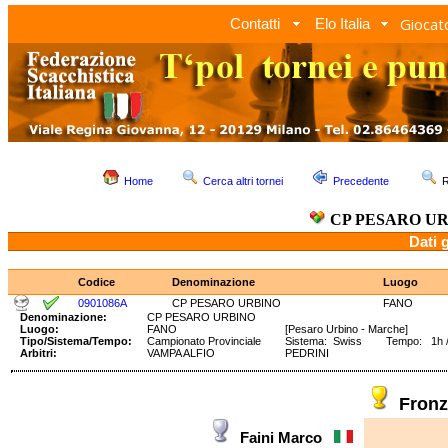
Giocato
Contatti
Elo Italia
Home
Cerca altri tornei
Precedente
R
CP PESARO U
Dati 
Codice
Denominazione
Luogo
0901086A
CP PESARO URBINO
FANO
Denominazione:
CP PESARO URBINO
Luogo:
FANO
[Pesaro Urbino - Marche]
Tipo/Sistema/Tempo:
Campionato Provinciale
Sistema: Swiss Tempo: 1h /2
Arbitri:
VAMPA ALFIO
PEDRINI
Fronz
Faini Marco