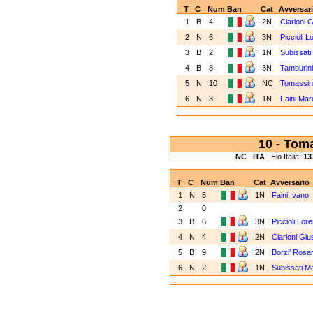
T
C
Num
Ban
Cat
Avversar
1
B
4
2N
Ciarloni
2
N
6
3N
Piccioli 
3
B
2
1N
Subissat
4
B
8
3N
Tamburin
5
N
10
NC
Tomassin
6
N
3
1N
Faini Ma
10 - Tom
NC
ITA
Elo Italia:
13
T
C
Num
Ban
Cat
Avversario
1
N
5
1N
Faini Ivano
2
0
3
B
6
3N
Piccioli Lor
4
N
4
2N
Ciarloni Gi
5
B
9
2N
Borzi' Rosa
6
N
2
1N
Subissati 