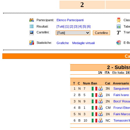
2
Partecipanti:
Elenco Partecipanti
Class
Risultati:
[Tutti]
[1]
[2]
[3]
[4]
[5]
[6]
Tabel
Cartellini:
Tran
Statistiche:
E-Bo
Grafiche
Medaglie virtuali
Ca
2 - Subi
1N
ITA
Elo Italia:
19
T
C
Num
Ban
Cat
Avversario
1
N
7
3N
Sanguinett
2
B
5
1N
Faini Ivano
3
N
9
2N
Borzi' Rosa
4
B
1
CM
Fronzi Etto
5
N
3
1N
Faini Marc
6
B
10
NC
Tomassini 