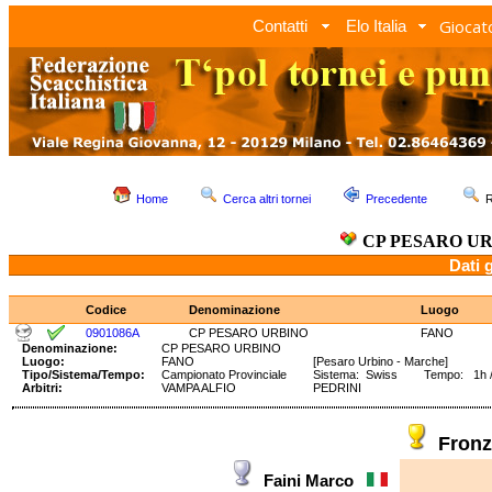
Giocato
Contatti
Elo Italia
Home
Cerca altri tornei
Precedente
R
CP PESARO U
Dati 
Codice
Denominazione
Luogo
0901086A
CP PESARO URBINO
FANO
Denominazione:
CP PESARO URBINO
Luogo:
FANO
[Pesaro Urbino - Marche]
Tipo/Sistema/Tempo:
Campionato Provinciale
Sistema: Swiss Tempo: 1h /2
Arbitri:
VAMPA ALFIO
PEDRINI
Fronz
Faini Marco