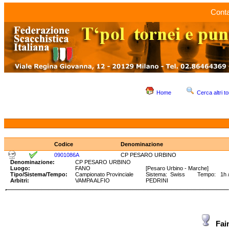
Conta
Home
Cerca altri to
Codice
Denominazione
0901086A
CP PESARO URBINO
Denominazione:
CP PESARO URBINO
Luogo:
FANO
[Pesaro Urbino - Marche]
Tipo/Sistema/Tempo:
Campionato Provinciale
Sistema: Swiss Tempo: 1h /2
Arbitri:
VAMPA ALFIO
PEDRINI
Fai