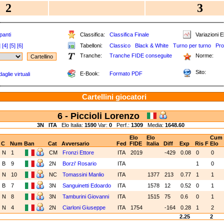
2
3
panti
Classifica:
Classifica Finale
Variazioni E
]
[4]
[5]
[6]
Tabelloni:
Classico
Black & White
Turno per turno
Pro
Tranche:
Tranche FIDE conseguite
Norme:
Sito:
E-Book:
Formato PDF
aglie virtuali
Cartellini giocatori
6 - Piccioli Lorenzo
3N
ITA
Elo Italia:
1590
Var:
0
Perf.:
1309
Media:
1648.60
Elo
Elo
Cum
C
Num
Ban
Cat
Avversario
Fed
FIDE
Italia
Diff
Exp
Ris
F
Elo
N
1
CM
Fronzi Ettore
ITA
2019
-429
0.08
0
0
B
9
2N
Borzi' Rosario
ITA
1
0
N
10
NC
Tomassini Manlio
ITA
1377
213
0.77
1
1
B
7
3N
Sanguinetti Edoardo
ITA
1578
12
0.52
0
1
N
8
3N
Tamburini Giovanni
ITA
1515
75
0.6
0
1
N
4
2N
Ciarloni Giuseppe
ITA
1754
-164
0.28
1
2
2.25
2