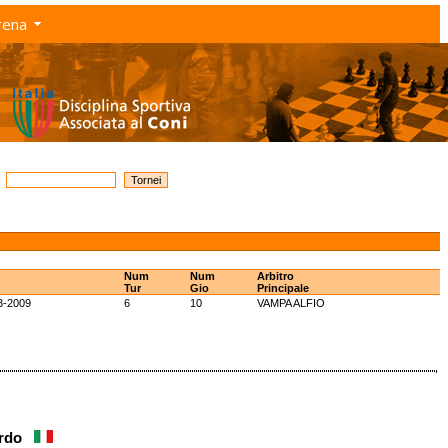
rena
Num
Num
Arbitro
Tur
Gio
Principale
3-2009
6
10
VAMPA ALFIO
oardo