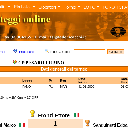
Giocatori
Tornei
LOTO
TORO
FSI A
tti
Elo Italia
rnei
Precedente
Ricerca veloce
CP PESARO URBINO
Dati generali del torneo
Data
Data
Luogo
Pr
Reg
Inizio
Fine
FANO
PU
MAR
31-01-2009
01-0
0ms + 1h/40ms + 15' QPF
Fronzi Ettore
1
ni Marco
Sanguinetti Ed