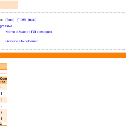
lo:
[Tutte]
[FIDE]
[Italia]
gressivo
Norme di Maestro FSI conseguite
Gestione sito del torneo
Cum
Tot
0
1
2
2
2
3
3