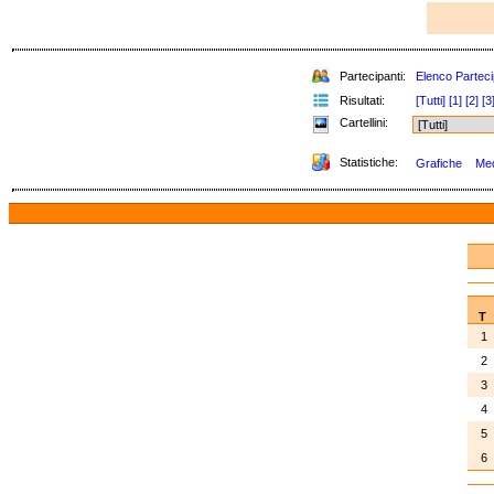
Partecipanti:
Elenco Parteci
Risultati:
[Tutti]
[1]
[2]
[3
Cartellini:
Statistiche:
Grafiche
Med
T
1
2
3
4
5
6