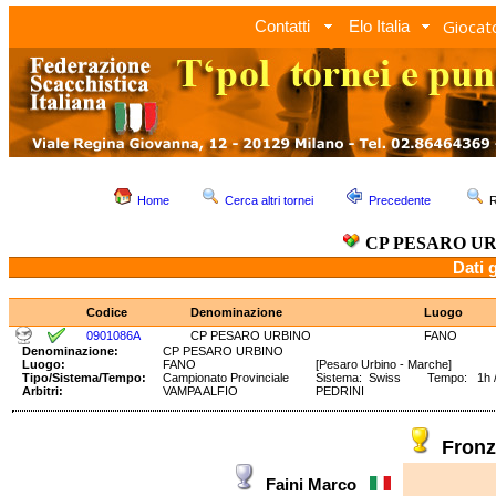
Giocato
Contatti
Elo Italia
Home
Cerca altri tornei
Precedente
R
CP PESARO U
Dati 
Codice
Denominazione
Luogo
0901086A
CP PESARO URBINO
FANO
Denominazione:
CP PESARO URBINO
Luogo:
FANO
[Pesaro Urbino - Marche]
Tipo/Sistema/Tempo:
Campionato Provinciale
Sistema: Swiss Tempo: 1h /2
Arbitri:
VAMPA ALFIO
PEDRINI
Fronz
Faini Marco