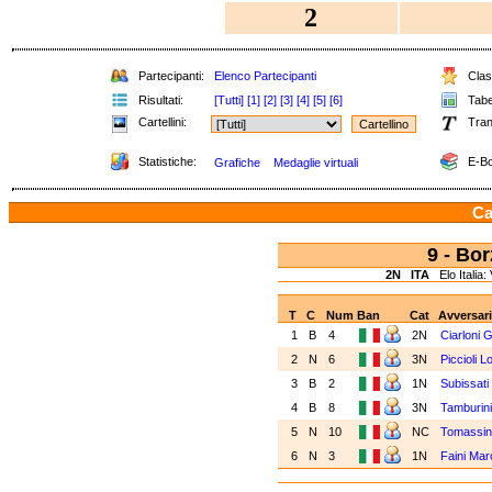
2
Partecipanti:
Elenco Partecipanti
Class
Risultati:
[Tutti]
[1]
[2]
[3]
[4]
[5]
[6]
Tabel
Cartellini:
Tran
Statistiche:
E-Bo
Grafiche
Medaglie virtuali
Ca
9 - Bo
2N
ITA
Elo Italia:
T
C
Num
Ban
Cat
Avversar
1
B
4
2N
Ciarloni
2
N
6
3N
Piccioli 
3
B
2
1N
Subissat
4
B
8
3N
Tamburin
5
N
10
NC
Tomassin
6
N
3
1N
Faini Ma