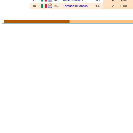
10
NC
Tomassini Manlio
ITA
2
0.00