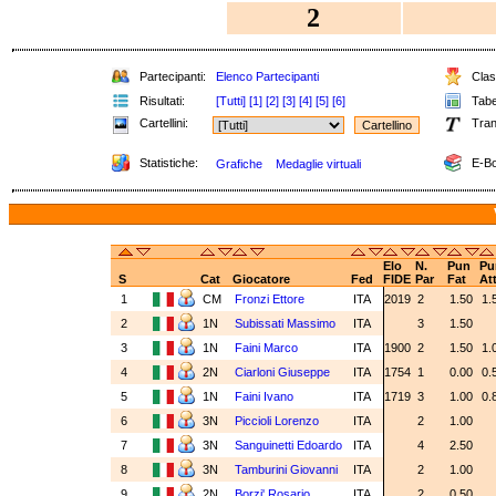
2
Partecipanti:
Elenco Partecipanti
Class
Risultati:
[Tutti]
[1]
[2]
[3]
[4]
[5]
[6]
Tabel
Cartellini:
Tran
Statistiche:
E-Bo
Grafiche
Medaglie virtuali
Elo
N.
Pun
Pu
S
Cat
Giocatore
Fed
FIDE
Par
Fat
At
1
CM
Fronzi Ettore
ITA
2019
2
1.50
1.
2
1N
Subissati Massimo
ITA
3
1.50
3
1N
Faini Marco
ITA
1900
2
1.50
1.
4
2N
Ciarloni Giuseppe
ITA
1754
1
0.00
0.
5
1N
Faini Ivano
ITA
1719
3
1.00
0.
6
3N
Piccioli Lorenzo
ITA
2
1.00
7
3N
Sanguinetti Edoardo
ITA
4
2.50
8
3N
Tamburini Giovanni
ITA
2
1.00
9
2N
Borzi' Rosario
ITA
2
0.50