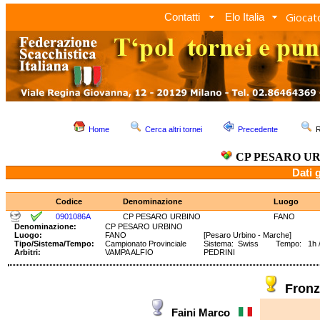
Giocato
Contatti
Elo Italia
Home
Cerca altri tornei
Precedente
R
CP PESARO U
Dati 
Codice
Denominazione
Luogo
0901086A
CP PESARO URBINO
FANO
Denominazione:
CP PESARO URBINO
Luogo:
FANO
[Pesaro Urbino - Marche]
Tipo/Sistema/Tempo:
Campionato Provinciale
Sistema: Swiss Tempo: 1h /2
Arbitri:
VAMPA ALFIO
PEDRINI
Fronz
Faini Marco