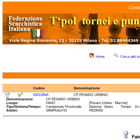
Conta
Home
Cerca altri to
Codice
Denominazione
0901086A
CP PESARO URBINO
Denominazione:
CP PESARO URBINO
Luogo:
FANO
[Pesaro Urbino - Marche]
Tipo/Sistema/Tempo:
Campionato Provinciale
Sistema: Swiss Tempo: 1h /2
Arbitri:
VAMPA ALFIO
PEDRINI
Fai