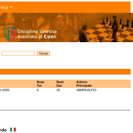
rena
Num
Num
Arbitro
Tur
Gio
Principale
3-2009
6
10
VAMPA ALFIO
oardo