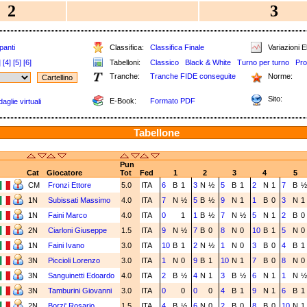
2
3
panti
Classifica:
Classifica Finale
Variazioni E
]
[4]
[5]
[6]
Tabelloni:
Classico
Black & White
Turno per turno
Pro
Tranche:
Tranche FIDE conseguite
Norme:
Sito:
E-Book:
Formato PDF
aglie virtuali
Tabellone
Pun
Cat
Giocatore
Tot
Fed
1
2
3
4
5
CM
Fronzi Ettore
5.0
ITA
6
B
1
3
N
½
5
B
1
2
N
1
7
B
½
1N
Subissati Massimo
4.0
ITA
7
N
½
5
B
½
9
N
1
1
B
0
3
N
1
1N
Faini Marco
4.0
ITA
0
1
1
B
½
7
N
½
5
N
1
2
B
0
2N
Ciarloni Giuseppe
1.5
ITA
9
N
½
7
B
0
8
N
0
10
B
1
5
N
0
1N
Faini Ivano
3.0
ITA
10
B
1
2
N
½
1
N
0
3
B
0
4
B
1
3N
Piccioli Lorenzo
3.0
ITA
1
N
0
9
B
1
10
N
1
7
B
0
8
N
0
3N
Sanguinetti Edoardo
4.0
ITA
2
B
½
4
N
1
3
B
½
6
N
1
1
N
½
3N
Tamburini Giovanni
3.0
ITA
0
0
0
0
4
B
1
9
N
1
6
B
1
2N
Borzi' Rosario
1.5
ITA
4
B
½
6
N
0
2
B
0
8
B
0
10
N
1