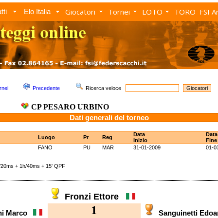
Giocatori
Tornei
LOTO
TORO
FSI A
tti
Elo Italia
rnei
Precedente
Ricerca veloce
CP PESARO URBINO
Dati generali del torneo
Data
Data
Luogo
Pr
Reg
Inizio
Fine
FANO
PU
MAR
31-01-2009
01-0
0ms + 1h/40ms + 15' QPF
Fronzi Ettore
1
ni Marco
Sanguinetti Ed