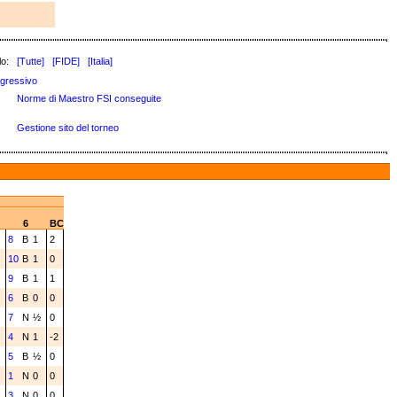
lo:
[Tutte]
[FIDE]
[Italia]
gressivo
Norme di Maestro FSI conseguite
Gestione sito del torneo
6
BC
8
B
1
2
10
B
1
0
9
B
1
1
6
B
0
0
7
N
½
0
4
N
1
-2
5
B
½
0
1
N
0
0
3
N
0
0