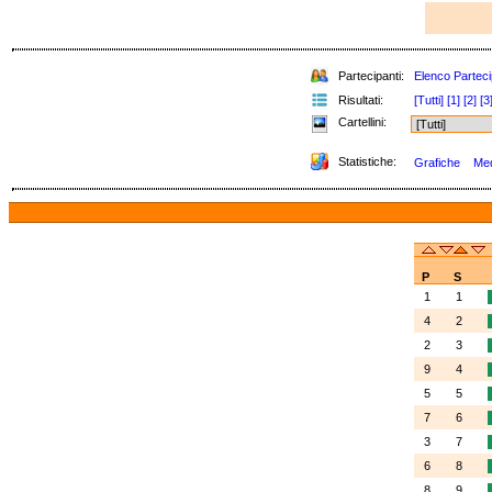
Partecipanti:
Elenco Parteci
Risultati:
[Tutti]
[1]
[2]
[3
Cartellini:
Statistiche:
Grafiche
Med
P
S
1
1
4
2
2
3
9
4
5
5
7
6
3
7
6
8
8
9