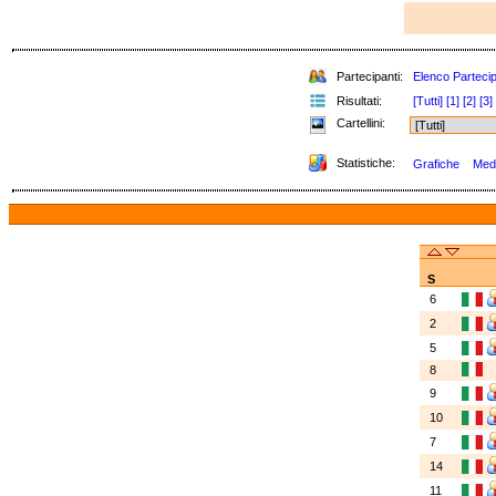
Partecipanti:
Elenco Partecip
Risultati:
[Tutti]
[1]
[2]
[3]
Cartellini:
Statistiche:
Grafiche
Meda
S
6
2
5
8
9
10
7
14
11