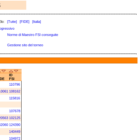
3
lo:
[Tutte]
[FIDE]
[Italia]
ogressivo
Norme di Maestro FSI conseguite
Gestione sito del torneo
ID
IDE
FSI
110796
10061
108162
115816
107678
20563
102125
42060
124390
140449
104972