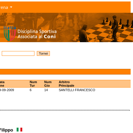
rena
ata
Num
Num
Arbitro
ine
Tur
Gio
Principale
9-09-2009
6
14
SANTELLI FRANCESCO
 Filippo