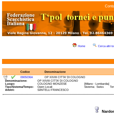
Conta
Home
Cerca altri to
Codice
Denominazione
0905036A
OP XXVIII CITTA' DI COLOGNO
Denominazione:
OP XXVIII CITTA' DI COLOGNO
Luogo:
COLOGNO MONZESE
[Milano - Lombardia]
Tipo/Sistema/Tempo:
Open Locali
Sistema: Swiss Temp
Arbitri:
SANTELLI FRANCESCO
Nardo