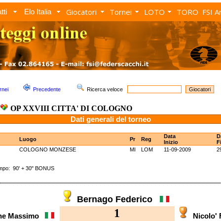
Giocatori
Tornei
LOTO
TORO
FSI A
tti
Elo Italia
rnei
Precedente
Ricerca veloce
OP XXVIII CITTA' DI COLOGNO
Dati generali del torneo
Data
D
Luogo
Pr
Reg
Inizio
F
COLOGNO MONZESE
MI
LOM
11-09-2009
2
o: 90' + 30" BONUS
Bernago Federico
1
ne Massimo
Nicolo'