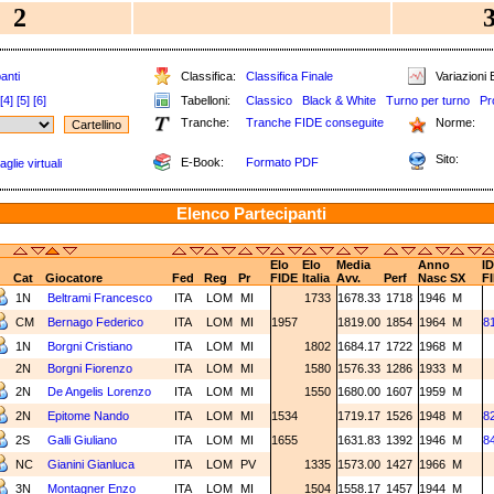
2
anti
Classifica:
Classifica Finale
Variazioni E
[4]
[5]
[6]
Tabelloni:
Classico
Black & White
Turno per turno
Pr
Tranche:
Tranche FIDE conseguite
Norme:
Sito:
E-Book:
Formato PDF
glie virtuali
Elenco Partecipanti
Elo
Elo
Media
Anno
ID
Cat
Giocatore
Fed
Reg
Pr
FIDE
Italia
Avv.
Perf
Nasc
SX
F
1N
Beltrami Francesco
ITA
LOM
MI
1733
1678.33
1718
1946
M
CM
Bernago Federico
ITA
LOM
MI
1957
1819.00
1854
1964
M
8
1N
Borgni Cristiano
ITA
LOM
MI
1802
1684.17
1722
1968
M
2N
Borgni Fiorenzo
ITA
LOM
MI
1580
1576.33
1286
1933
M
2N
De Angelis Lorenzo
ITA
LOM
MI
1550
1680.00
1607
1959
M
2N
Epitome Nando
ITA
LOM
MI
1534
1719.17
1526
1948
M
8
2S
Galli Giuliano
ITA
LOM
MI
1655
1631.83
1392
1946
M
8
NC
Gianini Gianluca
ITA
LOM
PV
1335
1573.00
1427
1966
M
3N
Montagner Enzo
ITA
LOM
MI
1504
1558.17
1457
1944
M