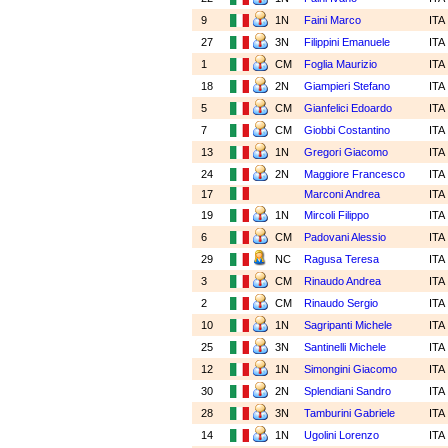
9
1N
Faini Marco
ITA
27
3N
Filippini Emanuele
ITA
1
CM
Foglia Maurizio
ITA
18
2N
Giampieri Stefano
ITA
5
CM
Gianfelici Edoardo
ITA
7
CM
Giobbi Costantino
ITA
13
1N
Gregori Giacomo
ITA
24
2N
Maggiore Francesco
ITA
17
Marconi Andrea
ITA
19
1N
Mircoli Filippo
ITA
6
CM
Padovani Alessio
ITA
29
NC
Ragusa Teresa
ITA
3
CM
Rinaudo Andrea
ITA
2
CM
Rinaudo Sergio
ITA
10
1N
Sagripanti Michele
ITA
25
3N
Santinelli Michele
ITA
12
1N
Simongini Giacomo
ITA
30
2N
Splendiani Sandro
ITA
28
3N
Tamburini Gabriele
ITA
14
1N
Ugolini Lorenzo
ITA