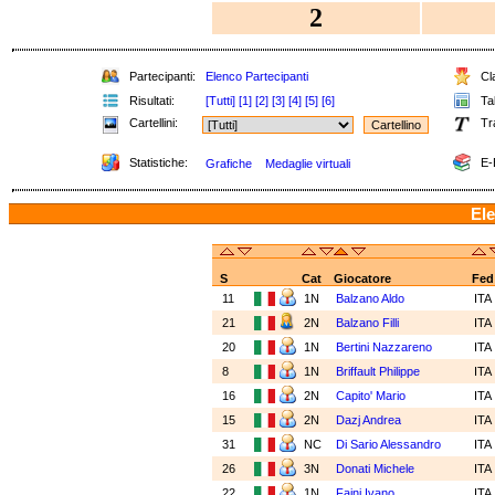
2
Partecipanti:
Elenco Partecipanti
Cla
Risultati:
[Tutti]
[1]
[2]
[3]
[4]
[5]
[6]
Tab
Cartellini:
Tr
Statistiche:
E-
Grafiche
Medaglie virtuali
Ele
S
Cat
Giocatore
Fed
11
1N
Balzano Aldo
ITA
21
2N
Balzano Filli
ITA
20
1N
Bertini Nazzareno
ITA
8
1N
Briffault Philippe
ITA
16
2N
Capito' Mario
ITA
15
2N
Dazj Andrea
ITA
31
NC
Di Sario Alessandro
ITA
26
3N
Donati Michele
ITA
22
1N
Faini Ivano
ITA