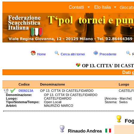
Giocato
Contatti
Elo Italia
Home
Cerca altri tornei
Precedente
R
OP 13. CITTA' DI CA
Dati 
Codice
Denominazione
Luogo
0906013A
OP 13. CITTA' DI CASTELFIDARDO
CASTELF
Denominazione:
OP 13. CITTA' DI CASTELFIDARDO
Luogo:
CASTELFIDARDO
[Ancona - Marche]
Tipo/Sistema/Tempo:
Open Locali
Sistema: Swiss T
Arbitri:
MAURIZIO MARCO
Fog
Rinaudo Andrea