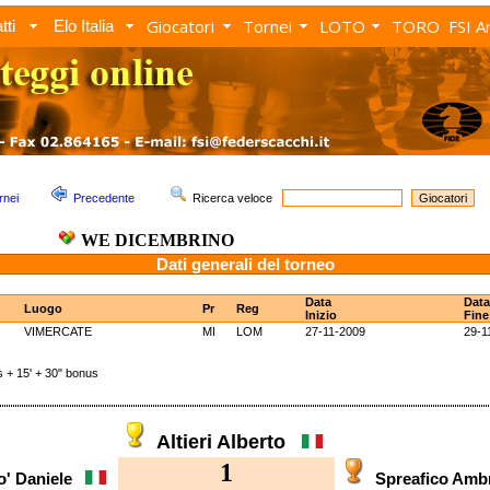
Giocatori
Tornei
LOTO
TORO
FSI A
tti
Elo Italia
rnei
Precedente
Ricerca veloce
WE DICEMBRINO
Dati generali del torneo
Data
Data
Luogo
Pr
Reg
Inizio
Fine
VIMERCATE
MI
LOM
27-11-2009
29-1
 15' + 30" bonus
Altieri Alberto
1
lo' Daniele
Spreafico Am