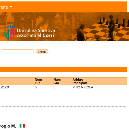
rena
Num
Num
Arbitro
Tur
Gio
Principale
1-2009
5
8
PINO NICOLA
brogio M.