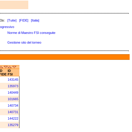
Elo:
[Tutte]
[FIDE]
[Italia]
ogressivo
Norme di Maestro FSI conseguite
Gestione sito del torneo
ID
ID
FIDE
FSI
143145
135973
140449
101665
140734
140731
144222
135279