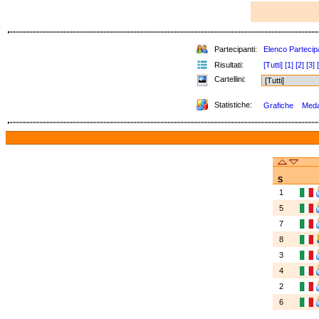
Partecipanti:
Elenco Partecip
Risultati:
[Tutti]
[1]
[2]
[3]
Cartellini:
Statistiche:
Grafiche
Medag
S
1
5
7
8
3
4
2
6