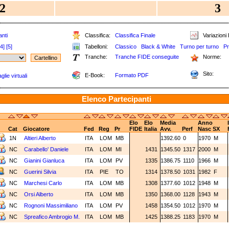
2
3
anti
Classifica:
Classifica Finale
Variazioni 
[4]
[5]
Tabelloni:
Classico
Black & White
Turno per turno
Pr
Tranche:
Tranche FIDE conseguite
Norme:
Sito:
E-Book:
Formato PDF
lie virtuali
Elenco Partecipanti
Elo
Elo
Media
Anno
Cat
Giocatore
Fed
Reg
Pr
FIDE
Italia
Avv.
Perf
Nasc
SX
1N
Altieri Alberto
ITA
LOM
MB
1392.60
0
1970
M
NC
Carabello' Daniele
ITA
LOM
MI
1431
1345.50
1317
2000
M
NC
Gianini Gianluca
ITA
LOM
PV
1335
1386.75
1110
1966
M
NC
Guerini Silvia
ITA
PIE
TO
1314
1378.50
1031
1982
F
NC
Marchesi Carlo
ITA
LOM
MB
1308
1377.60
1012
1948
M
NC
Orsi Alberto
ITA
LOM
MB
1350
1368.00
1128
1943
M
NC
Rognoni Massimiliano
ITA
LOM
PV
1458
1354.50
1012
1970
M
NC
Spreafico Ambrogio M.
ITA
LOM
MB
1425
1388.25
1183
1970
M