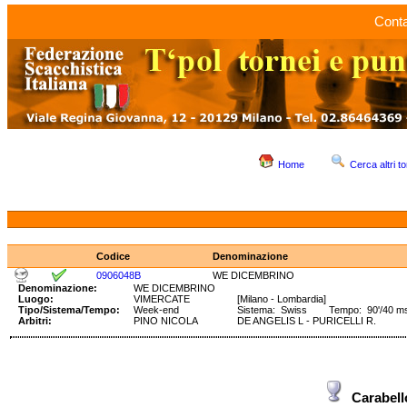
Conta
Home
Cerca altri to
Codice
Denominazione
0906048B
WE DICEMBRINO
Denominazione:
WE DICEMBRINO
Luogo:
VIMERCATE
[Milano - Lombardia]
Tipo/Sistema/Tempo:
Week-end
Sistema: Swiss Tempo: 90'/40 ms +
Arbitri:
PINO NICOLA
DE ANGELIS L - PURICELLI R.
Carabel