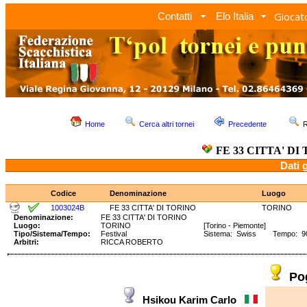
Giocato
Contatti
Elo Italia
Home
Cerca altri tornei
Precedente
R
FE 33 CITTA' DI
Dati 
Codice
Denominazione
Luogo
1003024B
FE 33 CITTA' DI TORINO
TORINO
Denominazione:
FE 33 CITTA' DI TORINO
Luogo:
TORINO
[Torino - Piemonte]
Tipo/Sistema/Tempo:
Festival
Sistema: Swiss Tempo: 90'
Arbitri:
RICCA ROBERTO
Po
Hsikou Karim Carlo