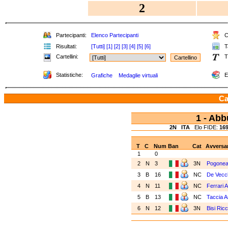
2
Partecipanti:
Elenco Partecipanti
Cl
Risultati:
[Tutti]
[1]
[2]
[3]
[4]
[5]
[6]
Ta
Cartellini:
T
Statistiche:
E
Grafiche
Medaglie virtuali
Ca
1 - Ab
2N
ITA
Elo FIDE:
16
T
C
Num
Ban
Cat
Avversar
1
0
2
N
3
3N
Pogone
3
B
16
NC
De Vecch
4
N
11
NC
Ferrari 
5
B
13
NC
Taccia 
6
N
12
3N
Bisi Ric