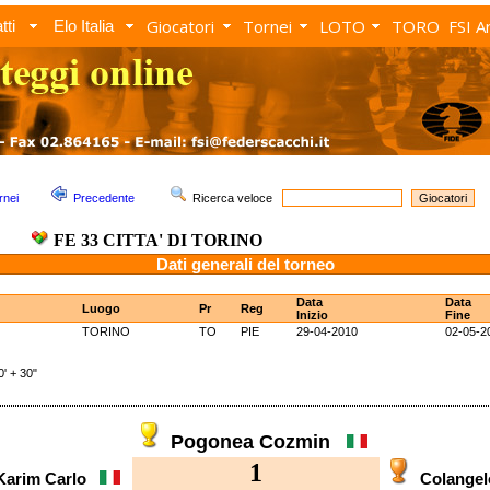
Giocatori
Tornei
LOTO
TORO
FSI A
tti
Elo Italia
rnei
Precedente
Ricerca veloce
FE 33 CITTA' DI TORINO
Dati generali del torneo
Data
Data
Luogo
Pr
Reg
Inizio
Fine
TORINO
TO
PIE
29-04-2010
02-05-2
 + 30"
Pogonea Cozmin
1
Karim Carlo
Colange