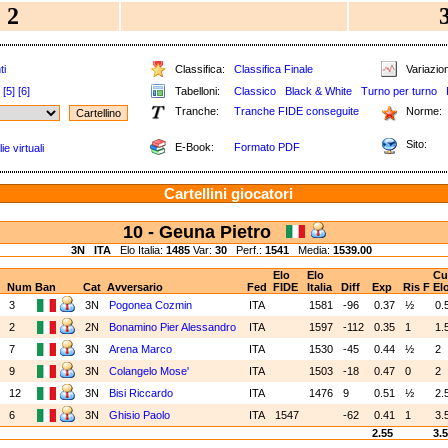
2
ti
Classifica:
Classifica Finale
Variazion
[5]
[6]
Tabelloni:
Classico
Black & White
Turno per turno
Tranche:
Tranche FIDE conseguite
Norme:
Sito:
E-Book:
Formato PDF
e virtuali
Cartellini giocatori
10 - Geuna Pietro
3N
ITA
Elo Italia:
1485
Var:
30
Perf.:
1541
Media:
1539.00
Elo
Elo
C
Num
Ban
Cat
Avversario
Fed
FIDE
Italia
Diff
Exp
Ris
F
El
B
3
3N
Pogonea Cozmin
ITA
1581
-96
0.37
½
0.
N
2
2N
Bonamino Pier Alessandro
ITA
1597
-112
0.35
1
1.
B
7
3N
Arena Marco
ITA
1530
-45
0.44
½
2
N
9
3N
Colangelo Mose'
ITA
1503
-18
0.47
0
2
B
12
3N
Bisi Riccardo
ITA
1476
9
0.51
½
2.
N
6
3N
Ghisio Paolo
ITA
1547
-62
0.41
1
3.
2.55
3.