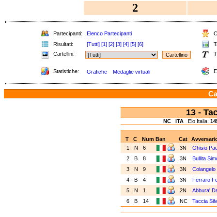
2
Partecipanti:
Elenco Partecipanti
Cl
Risultati:
[Tutti]
[1]
[2]
[3]
[4]
[5]
[6]
Ta
Cartellini:
T
Statistiche:
E
Grafiche
Medaglie virtuali
Ca
13 - T
NC
ITA
Elo Italia:
14
T
C
Num
Ban
Cat
Avversari
1
N
6
3N
Ghisio Pa
2
B
8
3N
Bullita Si
3
N
9
3N
Colangelo
4
B
4
3N
Ferraro F
5
N
1
2N
Abbura' D
6
B
14
NC
Taccia Sil