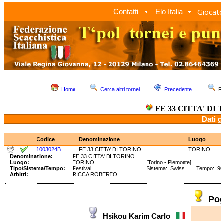
Giocato
Contatti
Elo Italia
Home
Cerca altri tornei
Precedente
R
FE 33 CITTA' DI
Dati 
Codice
Denominazione
Luogo
1003024B
FE 33 CITTA' DI TORINO
TORINO
Denominazione:
FE 33 CITTA' DI TORINO
Luogo:
TORINO
[Torino - Piemonte]
Tipo/Sistema/Tempo:
Festival
Sistema: Swiss Tempo: 90'
Arbitri:
RICCA ROBERTO
Po
Hsikou Karim Carlo