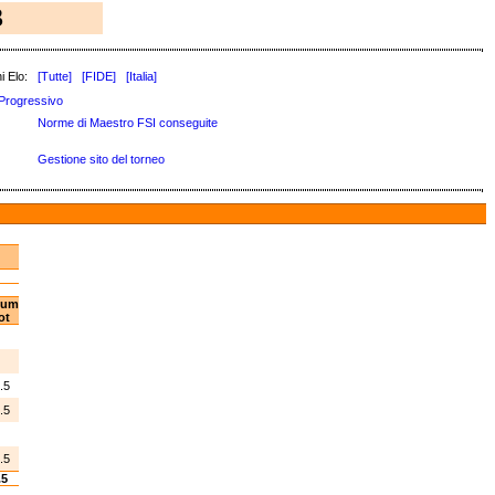
3
i Elo:
[Tutte]
[FIDE]
[Italia]
Progressivo
Norme di Maestro FSI conseguite
Gestione sito del torneo
um
ot
1
2
.5
.5
3
.5
.5