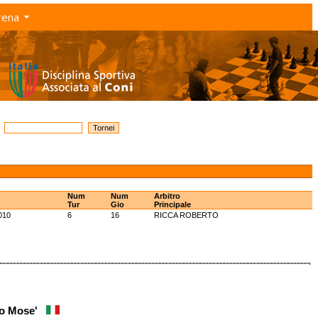
rena
Num
Num
Arbitro
Tur
Gio
Principale
010
6
16
RICCA ROBERTO
lo Mose'