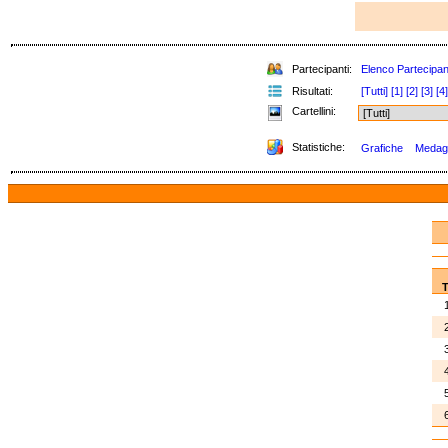
Partecipanti:
Elenco Partecipan
Risultati:
[Tutti]
[1]
[2]
[3]
[4]
Cartellini:
Statistiche:
Grafiche
Medagli