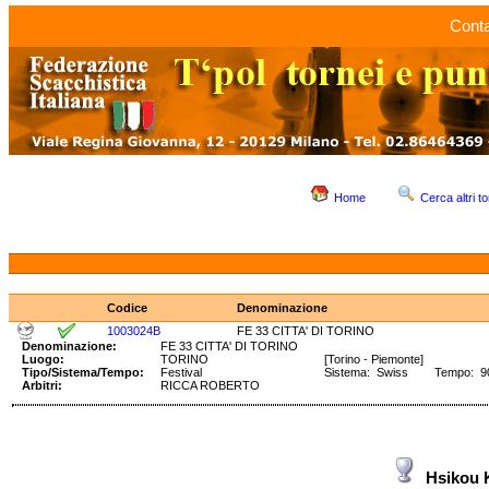
Conta
Home
Cerca altri to
Codice
Denominazione
1003024B
FE 33 CITTA' DI TORINO
Denominazione:
FE 33 CITTA' DI TORINO
Luogo:
TORINO
[Torino - Piemonte]
Tipo/Sistema/Tempo:
Festival
Sistema: Swiss Tempo: 90'
Arbitri:
RICCA ROBERTO
Hsikou 