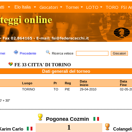
Giocatori
Tornei
LOTO
TORO
FSI A
tti
Elo Italia
rnei
Precedente
Ricerca veloce
FE 33 CITTA' DI TORINO
Dati generali del torneo
Data
Data
Luogo
Pr
Reg
Inizio
Fine
TORINO
TO
PIE
29-04-2010
02-05-2
 + 30"
Pogonea Cozmin
1
Karim Carlo
Colange