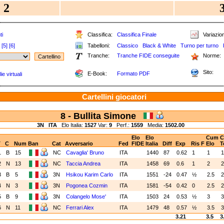
2
ti
Classifica:
Classifica Finale
Variazion
[5]
[6]
Tabelloni:
Classico
Black & White
Turno per turno
Tranche:
Tranche FIDE conseguite
Norme:
Sito:
E-Book:
Formato PDF
e virtuali
Cartellini giocatori
8 - Bullita Simone
3N
ITA
Elo Italia:
1527
Var:
9
Perf.:
1559
Media:
1502.00
Elo
Elo
Cum
C
T
C
Num
Ban
Cat
Avversario
Fed
FIDE
Italia
Diff
Exp
Ris
F
Elo
T
1
B
15
NC
Cavaglia' Bruno
ITA
1440
87
0.62
1
1
2
N
13
NC
Taccia Andrea
ITA
1458
69
0.6
1
2
3
B
5
3N
Hsikou Karim Carlo
ITA
1551
-24
0.47
½
2.5
2
4
N
3
3N
Pogonea Cozmin
ITA
1581
-54
0.42
0
2.5
2
5
B
9
3N
Colangelo Mose'
ITA
1503
24
0.53
½
3
6
N
11
NC
Ferrari Alex
ITA
1479
48
0.57
½
3.5
3
3.21
3.5
3