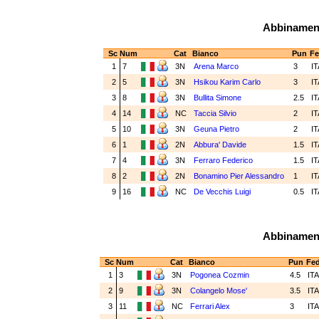
Abbinamenti
Sc
Num
Cat
Bianco
Pun
Fe
1
7
3N
Arena Marco
3
I
2
5
3N
Hsikou Karim Carlo
3
I
3
8
3N
Bullita Simone
2.5
I
4
14
NC
Taccia Silvio
2
I
5
10
3N
Geuna Pietro
2
I
6
1
2N
Abbura' Davide
1.5
I
7
4
3N
Ferraro Federico
1.5
I
8
2
2N
Bonamino Pier Alessandro
1
I
9
16
NC
De Vecchis Luigi
0.5
I
Abbinamenti
Sc
Num
Cat
Bianco
Pun
Fe
1
3
3N
Pogonea Cozmin
4.5
IT
2
9
3N
Colangelo Mose'
3.5
IT
3
11
NC
Ferrari Alex
3
IT