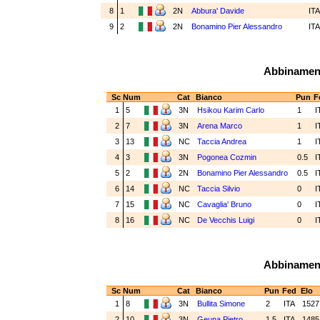
8
1
2N
Abbura' Davide
IT
9
2
2N
Bonamino Pier Alessandro
IT
Abbinamenti
Sc
Num
Cat
Bianco
Pun
F
1
5
3N
Hsikou Karim Carlo
1
I
2
7
3N
Arena Marco
1
I
3
13
NC
Taccia Andrea
1
I
4
3
3N
Pogonea Cozmin
0.5
I
5
2
2N
Bonamino Pier Alessandro
0.5
I
6
14
NC
Taccia Silvio
0
I
7
15
NC
Cavaglia' Bruno
0
I
8
16
NC
De Vecchis Luigi
0
I
Abbinamenti
Sc
Num
Cat
Bianco
Pun
Fed
Elo
1
8
3N
Bullita Simone
2
ITA
152
2
10
3N
Geuna Pietro
1.5
ITA
148