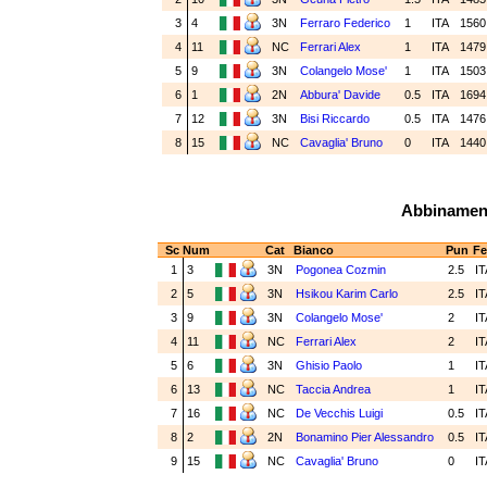
3
4
3N
Ferraro Federico
1
ITA
156
4
11
NC
Ferrari Alex
1
ITA
147
5
9
3N
Colangelo Mose'
1
ITA
150
6
1
2N
Abbura' Davide
0.5
ITA
169
7
12
3N
Bisi Riccardo
0.5
ITA
147
8
15
NC
Cavaglia' Bruno
0
ITA
144
Abbinamenti
Sc
Num
Cat
Bianco
Pun
Fe
1
3
3N
Pogonea Cozmin
2.5
I
2
5
3N
Hsikou Karim Carlo
2.5
I
3
9
3N
Colangelo Mose'
2
I
4
11
NC
Ferrari Alex
2
I
5
6
3N
Ghisio Paolo
1
I
6
13
NC
Taccia Andrea
1
I
7
16
NC
De Vecchis Luigi
0.5
I
8
2
2N
Bonamino Pier Alessandro
0.5
I
9
15
NC
Cavaglia' Bruno
0
I