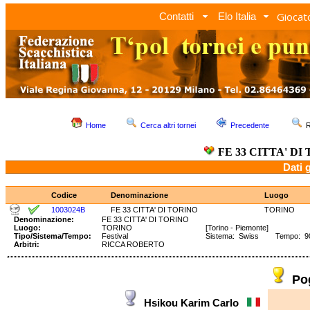
Giocato
Contatti
Elo Italia
Home
Cerca altri tornei
Precedente
R
FE 33 CITTA' DI
Dati 
Codice
Denominazione
Luogo
1003024B
FE 33 CITTA' DI TORINO
TORINO
Denominazione:
FE 33 CITTA' DI TORINO
Luogo:
TORINO
[Torino - Piemonte]
Tipo/Sistema/Tempo:
Festival
Sistema: Swiss Tempo: 90'
Arbitri:
RICCA ROBERTO
Po
Hsikou Karim Carlo