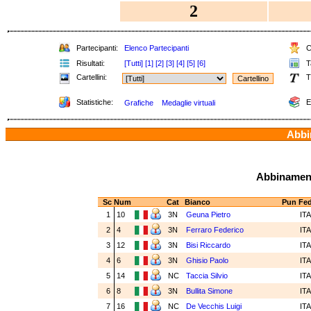
2
Partecipanti:
Elenco Partecipanti
Cl
Risultati:
[Tutti]
[1]
[2]
[3]
[4]
[5]
[6]
Ta
Cartellini:
T
Statistiche:
E
Grafiche
Medaglie virtuali
Abbin
Abbinamenti
Sc
Num
Cat
Bianco
Pun
Fe
1
10
3N
Geuna Pietro
IT
2
4
3N
Ferraro Federico
IT
3
12
3N
Bisi Riccardo
IT
4
6
3N
Ghisio Paolo
IT
5
14
NC
Taccia Silvio
IT
6
8
3N
Bullita Simone
IT
7
16
NC
De Vecchis Luigi
IT