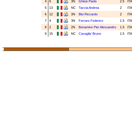
4
6
3N
Ghisio Paolo
2.5
IT
5
13
NC
Taccia Andrea
2
IT
6
12
3N
Bisi Riccardo
2
IT
7
4
3N
Ferraro Federico
1.5
IT
8
2
2N
Bonamino Pier Alessandro
1.5
IT
9
15
NC
Cavaglia' Bruno
1.5
IT