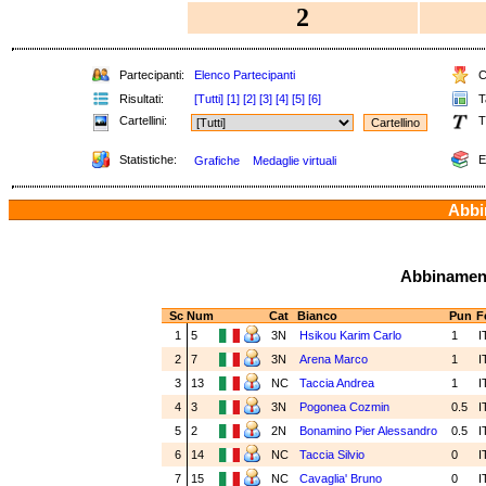
2
Partecipanti:
Elenco Partecipanti
Cl
Risultati:
[Tutti]
[1]
[2]
[3]
[4]
[5]
[6]
Ta
Cartellini:
T
Statistiche:
E
Grafiche
Medaglie virtuali
Abbin
Abbinamenti
Sc
Num
Cat
Bianco
Pun
F
1
5
3N
Hsikou Karim Carlo
1
I
2
7
3N
Arena Marco
1
I
3
13
NC
Taccia Andrea
1
I
4
3
3N
Pogonea Cozmin
0.5
I
5
2
2N
Bonamino Pier Alessandro
0.5
I
6
14
NC
Taccia Silvio
0
I
7
15
NC
Cavaglia' Bruno
0
I