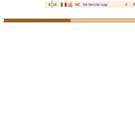
8
16
NC
De Vecchis Luigi
0
I