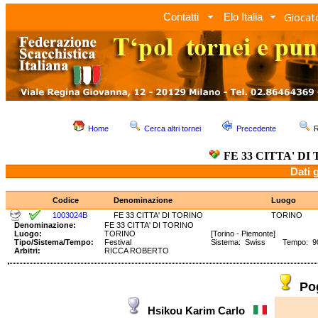
Giocato
Contatti
Elo Italia
Home
Cerca altri tornei
Precedente
R
FE 33 CITTA' DI
Dati 
Codice
Denominazione
Luogo
1003024B
FE 33 CITTA' DI TORINO
TORINO
Denominazione:
FE 33 CITTA' DI TORINO
Luogo:
TORINO
[Torino - Piemonte]
Tipo/Sistema/Tempo:
Festival
Sistema: Swiss Tempo: 90'
Arbitri:
RICCA ROBERTO
Po
Hsikou Karim Carlo