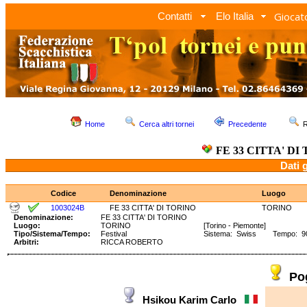
Giocato
Contatti
Elo Italia
Home
Cerca altri tornei
Precedente
R
FE 33 CITTA' DI
Dati 
Codice
Denominazione
Luogo
1003024B
FE 33 CITTA' DI TORINO
TORINO
Denominazione:
FE 33 CITTA' DI TORINO
Luogo:
TORINO
[Torino - Piemonte]
Tipo/Sistema/Tempo:
Festival
Sistema: Swiss Tempo: 90'
Arbitri:
RICCA ROBERTO
Po
Hsikou Karim Carlo