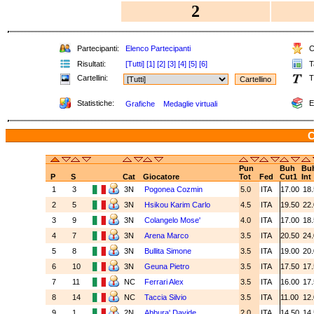
2
Partecipanti:
Elenco Partecipanti
Cl
Risultati:
[Tutti]
[1]
[2]
[3]
[4]
[5]
[6]
Ta
Cartellini:
T
Statistiche:
E
Grafiche
Medaglie virtuali
C
Pun
Buh
Bu
P
S
Cat
Giocatore
Tot
Fed
Cut1
Int
1
3
3N
Pogonea Cozmin
5.0
ITA
17.00
18
2
5
3N
Hsikou Karim Carlo
4.5
ITA
19.50
22
3
9
3N
Colangelo Mose'
4.0
ITA
17.00
18
4
7
3N
Arena Marco
3.5
ITA
20.50
24
5
8
3N
Bullita Simone
3.5
ITA
19.00
20
6
10
3N
Geuna Pietro
3.5
ITA
17.50
17
7
11
NC
Ferrari Alex
3.5
ITA
16.00
17
8
14
NC
Taccia Silvio
3.5
ITA
11.00
12
9
1
2N
Abbura' Davide
2.0
ITA
14.50
14