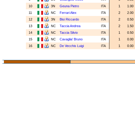
10
3N
Geuna Pietro
ITA
1
1.00
11
NC
Ferrari Alex
ITA
2
2.00
12
3N
Bisi Riccardo
ITA
2
0.50
13
NC
Taccia Andrea
ITA
2
1.50
14
NC
Taccia Silvio
ITA
1
0.50
15
NC
Cavaglia' Bruno
ITA
1
0.00
16
NC
De Vecchis Luigi
ITA
1
0.00