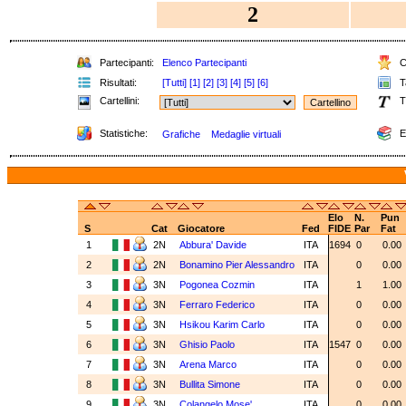
2
Partecipanti:
Elenco Partecipanti
Cl
Risultati:
[Tutti]
[1]
[2]
[3]
[4]
[5]
[6]
Ta
Cartellini:
T
Statistiche:
E
Grafiche
Medaglie virtuali
Elo
N.
Pun
S
Cat
Giocatore
Fed
FIDE
Par
Fat
1
2N
Abbura' Davide
ITA
1694
0
0.00
2
2N
Bonamino Pier Alessandro
ITA
0
0.00
3
3N
Pogonea Cozmin
ITA
1
1.00
4
3N
Ferraro Federico
ITA
0
0.00
5
3N
Hsikou Karim Carlo
ITA
0
0.00
6
3N
Ghisio Paolo
ITA
1547
0
0.00
7
3N
Arena Marco
ITA
0
0.00
8
3N
Bullita Simone
ITA
0
0.00
9
3N
Colangelo Mose'
ITA
0
0.00