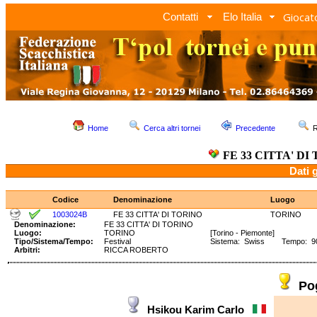
Giocato
Contatti
Elo Italia
Home
Cerca altri tornei
Precedente
R
FE 33 CITTA' DI
Dati 
Codice
Denominazione
Luogo
1003024B
FE 33 CITTA' DI TORINO
TORINO
Denominazione:
FE 33 CITTA' DI TORINO
Luogo:
TORINO
[Torino - Piemonte]
Tipo/Sistema/Tempo:
Festival
Sistema: Swiss Tempo: 90'
Arbitri:
RICCA ROBERTO
Po
Hsikou Karim Carlo