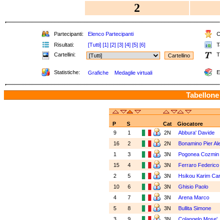
2
Partecipanti:
Elenco Partecipanti
Cl
Risultati:
[Tutti]
[1]
[2]
[3]
[4]
[5]
[6]
Ta
Cartellini:
T
Statistiche:
E
Grafiche
Medaglie virtuali
Tabellone
P
S
Cat
Giocatore
9
1
2N
Abbura' Davide
16
2
2N
Bonamino Pier A
1
3
3N
Pogonea Cozmi
15
4
3N
Ferraro Federic
2
5
3N
Hsikou Karim Ca
10
6
3N
Ghisio Paolo
4
7
3N
Arena Marco
5
8
3N
Bullita Simone
3
9
3N
Colangelo Mose'