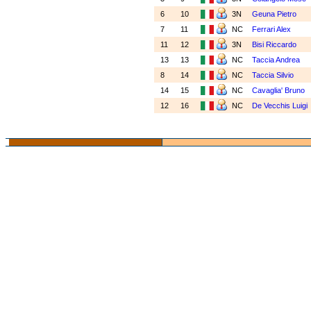
6
10
3N
Geuna Pietro
7
11
NC
Ferrari Alex
11
12
3N
Bisi Riccardo
13
13
NC
Taccia Andrea
8
14
NC
Taccia Silvio
14
15
NC
Cavaglia' Bruno
12
16
NC
De Vecchis Luigi