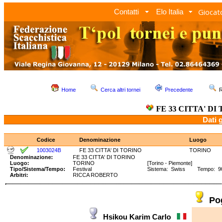
Giocato
Contatti
Elo Italia
Home
Cerca altri tornei
Precedente
R
FE 33 CITTA' DI
Dati 
Codice
Denominazione
Luogo
1003024B
FE 33 CITTA' DI TORINO
TORINO
Denominazione:
FE 33 CITTA' DI TORINO
Luogo:
TORINO
[Torino - Piemonte]
Tipo/Sistema/Tempo:
Festival
Sistema: Swiss Tempo: 90'
Arbitri:
RICCA ROBERTO
Po
Hsikou Karim Carlo