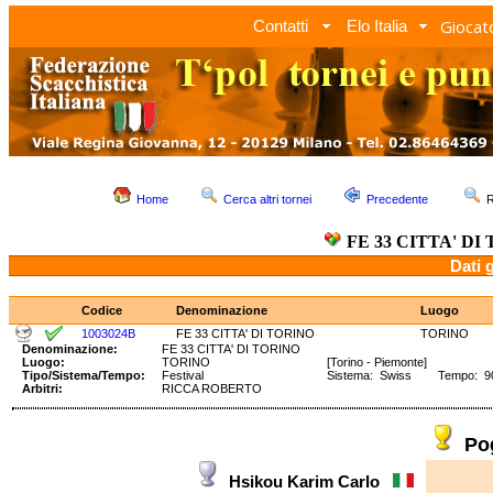
Giocato
Contatti
Elo Italia
Home
Cerca altri tornei
Precedente
R
FE 33 CITTA' DI
Dati 
Codice
Denominazione
Luogo
1003024B
FE 33 CITTA' DI TORINO
TORINO
Denominazione:
FE 33 CITTA' DI TORINO
Luogo:
TORINO
[Torino - Piemonte]
Tipo/Sistema/Tempo:
Festival
Sistema: Swiss Tempo: 90'
Arbitri:
RICCA ROBERTO
Po
Hsikou Karim Carlo