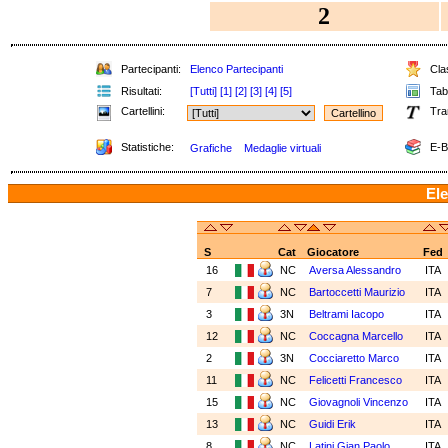
2
Partecipanti:
Elenco Partecipanti
Clas
Risultati:
[Tutti]
[1]
[2]
[3]
[4]
[5]
Tabe
Cartellini:
Tra
Statistiche:
E-B
Grafiche
Medaglie virtuali
Ele
S
Cat
Giocatore
Fed
16
NC
Aversa Alessandro
ITA
7
NC
Bartoccetti Maurizio
ITA
3
3N
Beltrami Iacopo
ITA
12
NC
Coccagna Marcello
ITA
2
3N
Cocciaretto Marco
ITA
11
NC
Felicetti Francesco
ITA
15
NC
Giovagnoli Vincenzo
ITA
13
NC
Guidi Erik
ITA
8
NC
Latini Gian Paolo
ITA