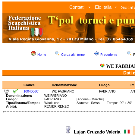
Giocato
Contatti
Elo Italia
Home
Cerca altri tornei
Precedente
R
WE FABRIA
Dati 
Codice
Denominazione
Luogo
Pr
1004006C
WE FABRIANO
FABRIANO
AN
Denominazione:
WE FABRIANO
Luogo:
FABRIANO
[Ancona - Marche]
Tipo/Sistema/Tempo:
Week-end
Sistema: Swiss Tempo: 90' + 30"
Arbitri:
RENIER RENZO
Lujan Cruzado Valeria