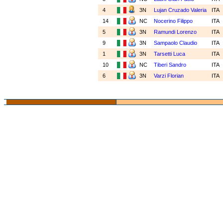
4
3N
Lujan Cruzado Valeria
ITA
14
NC
Nocerino Filippo
ITA
5
3N
Ramundi Lorenzo
ITA
9
3N
Sampaolo Claudio
ITA
1
3N
Tarsetti Luca
ITA
10
NC
Tiberi Sandro
ITA
6
3N
Varzi Florian
ITA