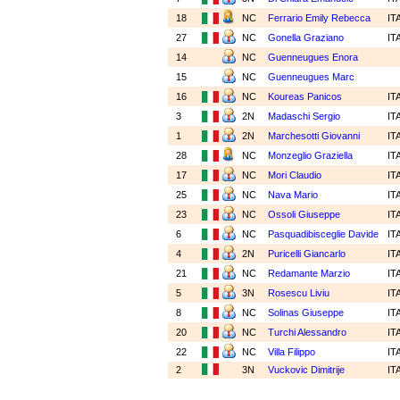
18
NC
Ferrario Emily Rebecca
IT
27
NC
Gonella Graziano
IT
14
NC
Guenneugues Enora
15
NC
Guenneugues Marc
16
NC
Koureas Panicos
IT
3
2N
Madaschi Sergio
IT
1
2N
Marchesotti Giovanni
IT
28
NC
Monzeglio Graziella
IT
17
NC
Mori Claudio
IT
25
NC
Nava Mario
IT
23
NC
Ossoli Giuseppe
IT
6
NC
Pasquadibisceglie Davide
IT
4
2N
Puricelli Giancarlo
IT
21
NC
Redamante Marzio
IT
5
3N
Rosescu Liviu
IT
8
NC
Solinas Giuseppe
IT
20
NC
Turchi Alessandro
IT
22
NC
Villa Filippo
IT
2
3N
Vuckovic Dimitrije
IT