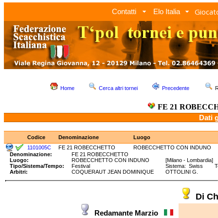
Giocato
Contatti
Elo Italia
Home
Cerca altri tornei
Precedente
R
FE 21 ROBECC
Dati 
Codice
Denominazione
Luogo
1101005C
FE 21 ROBECCHETTO
ROBECCHETTO CON INDUNO
Denominazione:
FE 21 ROBECCHETTO
Luogo:
ROBECCHETTO CON INDUNO
[Milano - Lombardia]
Tipo/Sistema/Tempo:
Festival
Sistema: Swiss Tem
Arbitri:
COQUERAUT JEAN DOMINIQUE
OTTOLINI G.
Di C
Redamante Marzio