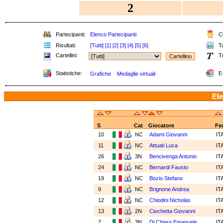
2
Partecipanti:
Elenco Partecipanti
Cl
Risultati:
[Tutti]
[1]
[2]
[3]
[4]
[5]
[6]
Ta
Cartellini:
Tr
Statistiche:
E-
Grafiche
Medaglie virtuali
Ele
S
Cat
Giocatore
Fe
10
NC
Adami Giovanni
IT
11
NC
Attuati Luca
IT
26
3N
Bencivenga Antonio
IT
24
NC
Bernardi Fausto
IT
19
NC
Bozio Stefano
IT
9
NC
Brignone Andrea
IT
12
NC
Chiodini Nicholas
IT
13
2N
Ciochetta Giovanni
IT
7
3N
Di Chiara Emanuele
IT