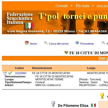
Giocato
Contatti
Elo Italia
Home
Cerca altri tornei
Precedente
R
FE 18 CITTA' DI M
Dati 
Codice
Denominazione
Luogo
1101006C
FE 18 CITTA' DI MONTECATINI
MONTECATINI 
Denominazione:
FE 18 CITTA' DI MONTECATINI
Luogo:
MONTECATINI TERME
[Pistoia - Toscana]
Tipo/Sistema/Tempo:
Festival
Sistema: Swiss Temp
Arbitri:
MIRCOLI GIANLUCA
PALMITESSA I. - CATA
De Filomeno Elisa