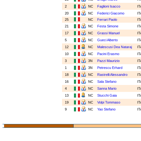
2
NC
Faglioni Isacco
I
20
NC
Federici Giacomo
I
25
NC
Ferrari Paolo
I
21
NC
Festa Simone
I
17
NC
Grassi Manuel
I
5
NC
Gueci Alberto
I
12
NC
Malescusi Dea Nataraj
I
10
NC
Pacini Erasmo
I
3
3N
Pazzi Maurizio
I
1
3N
Petrescu Erhard
I
18
NC
Rastrelli Alessandro
I
16
NC
Sala Stefano
I
4
NC
Sanna Mario
I
13
NC
Stucchi Gaia
I
19
NC
Volpi Tommaso
I
9
NC
Yao Stefano
I