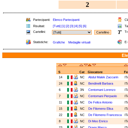
2
Partecipanti:
Elenco Partecipanti
Cla
Risultati:
[Tutti]
[1]
[2]
[3]
[4]
[5]
[6]
Tab
Cartellini:
Tr
Statistiche:
E-
Grafiche
Medaglie virtuali
Ele
S
Cat
Giocatore
Fe
14
NC
Abdul Malek Zaccarin
I
24
NC
Bendinelli Barbara
I
6
3N
Centomani Lorenzo
I
7
NC
Centomani Pierpaolo
I
11
NC
De Felice Antonio
I
15
NC
De Filomeno Elisa
I
22
NC
De Filomeno Francesca
I
8
NC
Di Meo Enrico
I
23
NC
Drago Marco
I