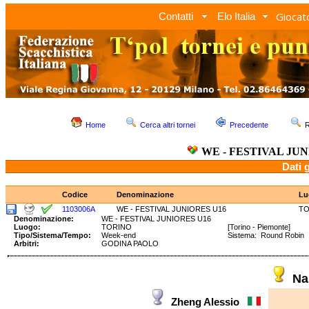
Giocato
Contatti
Elo Italia
Home
Cerca altri tornei
Precedente
R
WE - FESTIVAL JUN
Dati 
Codice
Denominazione
Lu
1103006A
WE - FESTIVAL JUNIORES U16
TO
Denominazione:
WE - FESTIVAL JUNIORES U16
Luogo:
TORINO
[Torino - Piemonte]
Tipo/Sistema/Tempo:
Week-end
Sistema: Round Robin
Arbitri:
GODINA PAOLO
Na
Zheng Alessio