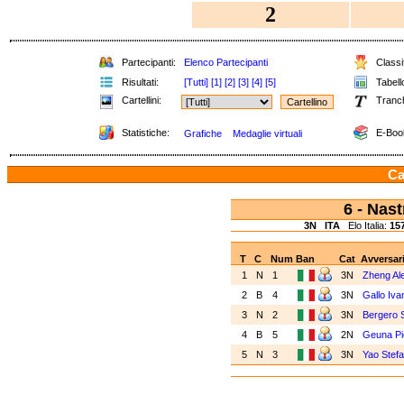
2
Partecipanti:
Elenco Partecipanti
Classif
Risultati:
[Tutti]
[1]
[2]
[3]
[4]
[5]
Tabello
Cartellini:
Tranc
Statistiche:
E-Boo
Grafiche
Medaglie virtuali
Ca
6 - Nas
3N
ITA
Elo Italia:
15
T
C
Num
Ban
Cat
Avversar
1
N
1
3N
Zheng Al
2
B
4
3N
Gallo Iv
3
N
2
3N
Bergero 
4
B
5
2N
Geuna Pi
5
N
3
3N
Yao Stef