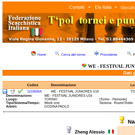
Giocato
Contatti
Elo Italia
Home
Cerca altri tornei
Precedente
R
WE - FESTIVAL JUN
Dati 
Codice
Denominazione
Lu
1103006A
WE - FESTIVAL JUNIORES U16
TO
Denominazione:
WE - FESTIVAL JUNIORES U16
Luogo:
TORINO
[Torino - Piemonte]
Tipo/Sistema/Tempo:
Week-end
Sistema: Round Robin
Arbitri:
GODINA PAOLO
Na
Zheng Alessio