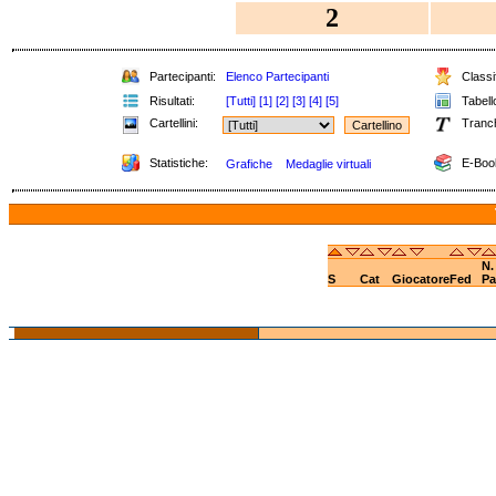
2
Partecipanti:
Elenco Partecipanti
Classif
Risultati:
[Tutti]
[1]
[2]
[3]
[4]
[5]
Tabello
Cartellini:
Tranc
Statistiche:
E-Boo
Grafiche
Medaglie virtuali
N.
S
Cat
Giocatore
Fed
Pa