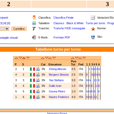
2
3
cipanti
Classifica:
Classifica Finale
Variazioni Elo
[3]
[4]
[5]
Tabelloni:
Classico
Black & White
Turno per turno
Prog
Tranche:
Tranche FIDE conseguite
Norme:
Sito:
E-Book:
Formato PDF
edaglie virtuali
Tabellone turno per turno
Pun
P
S
Cat
Giocatore
Tot
Fed
1
2
3
4
5
6
2
1
3N
Zheng Alessio
3.5
ITA
1
½
1
½
½
4
2
3N
Bergero Simone
2.5
ITA
0
½
1
½
½
3
3
3N
Yao Stefano
3.0
ITA
½
½
1
1
0
6
4
3N
Gallo Ivan
1.0
ITA
0
0
0
1
0
5
5
2N
Geuna Pietro
1.0
ITA
½
½
0
0
0
1
6
3N
Nastro Federico
4.0
ITA
½
½
1
1
1
Informativa Privacy