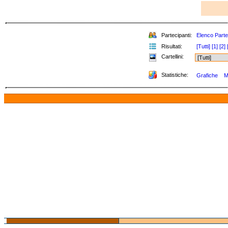
Partecipanti:
Elenco Parte
Risultati:
[Tutti]
[1]
[2]
Cartellini:
Statistiche:
Grafiche
M