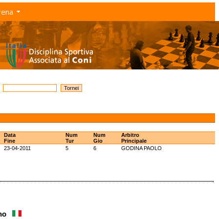
rena
Data
Num
Num
Arbitro
Fine
Tur
Gio
Principale
23-04-2011
5
6
GODINA PAOLO
ano