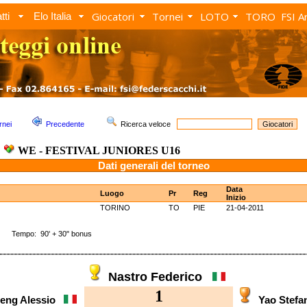
Giocatori
Tornei
LOTO
TORO
FSI A
tti
Elo Italia
rnei
Precedente
Ricerca veloce
WE - FESTIVAL JUNIORES U16
Dati generali del torneo
Data
Luogo
Pr
Reg
Inizio
TORINO
TO
PIE
21-04-2011
 Tempo: 90' + 30" bonus
Nastro Federico
1
eng Alessio
Yao Stef