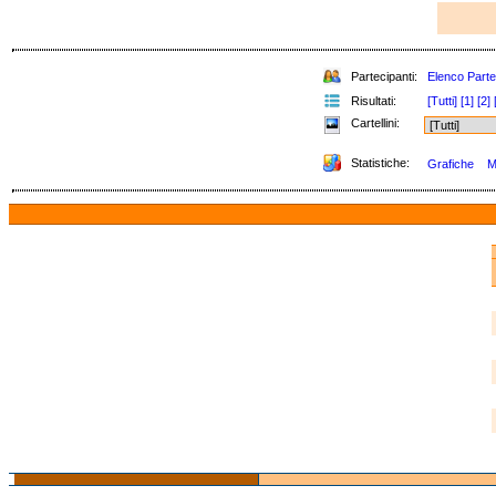
Partecipanti:
Elenco Parte
Risultati:
[Tutti]
[1]
[2]
Cartellini:
Statistiche:
Grafiche
M