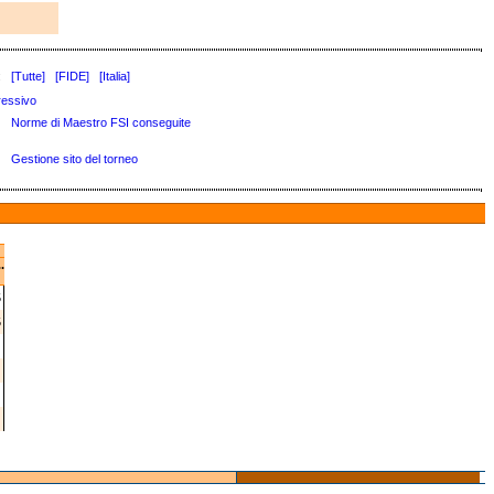
:
[Tutte]
[FIDE]
[Italia]
ressivo
Norme di Maestro FSI conseguite
Gestione sito del torneo
.
5
5