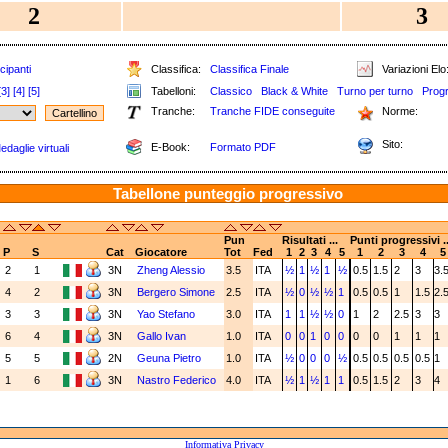
2
3
cipanti
Classifica:
Classifica Finale
Variazioni Elo
[3]
[4]
[5]
Tabelloni:
Classico
Black & White
Turno per turno
Prog
Tranche:
Tranche FIDE conseguite
Norme:
Sito:
E-Book:
Formato PDF
edaglie virtuali
Tabellone punteggio progressivo
Pun
Risultati ...
Punti progressivi ..
P
S
Cat
Giocatore
Tot
Fed
1
2
3
4
5
1
2
3
4
5
2
1
3N
Zheng Alessio
3.5
ITA
½
1
½
1
½
0.5
1.5
2
3
3.
4
2
3N
Bergero Simone
2.5
ITA
½
0
½
½
1
0.5
0.5
1
1.5
2.
3
3
3N
Yao Stefano
3.0
ITA
1
1
½
½
0
1
2
2.5
3
3
6
4
3N
Gallo Ivan
1.0
ITA
0
0
1
0
0
0
0
1
1
1
5
5
2N
Geuna Pietro
1.0
ITA
½
0
0
0
½
0.5
0.5
0.5
0.5
1
1
6
3N
Nastro Federico
4.0
ITA
½
1
½
1
1
0.5
1.5
2
3
4
Informativa Privacy