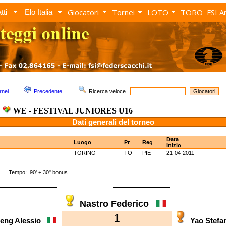
Giocatori
Tornei
LOTO
TORO
FSI A
tti
Elo Italia
rnei
Precedente
Ricerca veloce
WE - FESTIVAL JUNIORES U16
Dati generali del torneo
Data
Luogo
Pr
Reg
Inizio
TORINO
TO
PIE
21-04-2011
 Tempo: 90' + 30" bonus
Nastro Federico
1
eng Alessio
Yao Stef