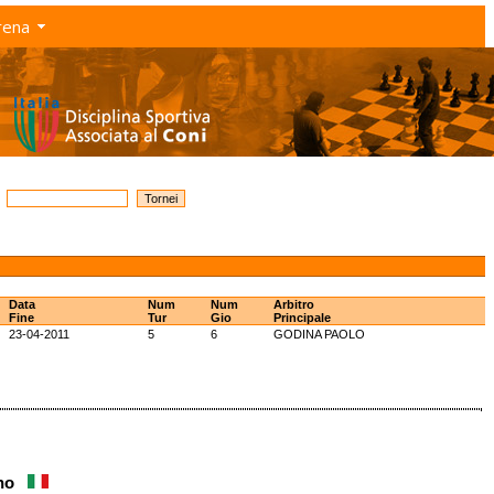
rena
Data
Num
Num
Arbitro
Fine
Tur
Gio
Principale
23-04-2011
5
6
GODINA PAOLO
ano