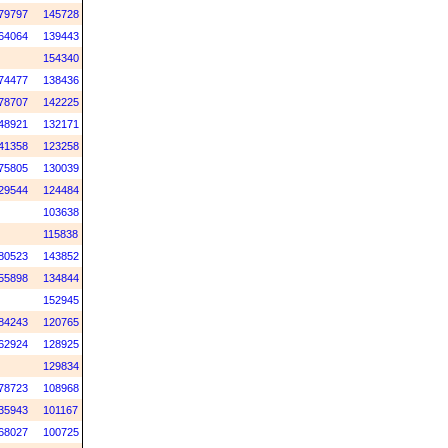
79797
145728
64064
139443
154340
74477
138436
78707
142225
48921
132171
41358
123258
75805
130039
29544
124484
103638
115838
80523
143852
55898
134844
152945
84243
120765
62924
128925
129834
78723
108968
35943
101167
68027
100725