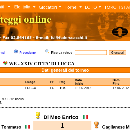
Giocatori
Tornei
LOTO
TORO
FSI A
tti
Elo Italia
rnei
Precedente
Ricerca veloce
WE - XXIV CITTA' DI LUCCA
Dati generali del torneo
Data
Data
Luogo
Pr
Reg
Inizio
Fine
LUCCA
LU
TOS
15-06-2012
17-06-2012
0' + 30" bonus
M.
Di Meo Enrico
1
pi Tommaso
Gaglianese 