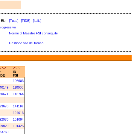
 Elo:
[Tutte]
[FIDE]
[Italia]
rogressivo
Norme di Maestro FSI conseguite
Gestione sito del torneo
D
ID
IDE
FSI
106603
40149
110068
80671
146764
93676
141116
124013
92076
151094
09829
101425
83760