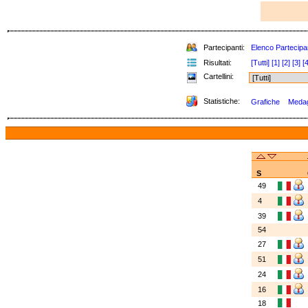
Partecipanti:
Elenco Partecipa
Risultati:
[Tutti]
[1]
[2]
[3]
[4
Cartellini:
Statistiche:
Grafiche
Medagl
S
49
4
39
54
27
51
24
16
18