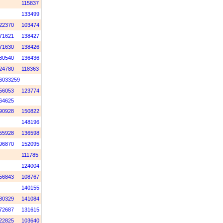
115837
133499
22370
103474
71621
138427
71630
138426
80540
136436
24780
118363
6033259
56053
123774
64625
90928
150822
148196
55928
136598
96870
152095
111785
124004
56843
108767
140155
80329
141084
72687
131615
22825
103640