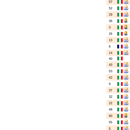
57
52
29
36
3
26
13
8
14
40
43
53
42
9
37
32
22
48
60
55
5