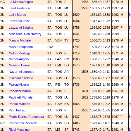
NC
La Manna Angelo
ITA
TOS
FI
1458
1586.40
1237
1970
M
3N
Landi Federico
ITA
EMI
MO
1503
1661.50
1273
1997
M
2N
Latini Marco
ITA
TOS
LU
1629
1581.80
1530
1962
M
8
2N
Lazzarini Irene
ITA
TOS
LU
1604
1617.40
1572
1999
F
8
2N
Lazzarini Sabrina
ITA
TOS
LU
1759
1664.00
1736
1997
F
8
2N
Malescusi Dea Nataraj
ITA
TOS
FI
1641
1546.40
1288
1999
F
8
2N
Mancin Michele
ITA
VEN
TV
1720
1560.75
1413
1978
M
8
Mazza Stephano
FRA
1741
1629.20
1702
1973
M
2
2N
Meloni Pierluigi
ITA
TOS
FI
1719
1618.33
1255
1971
M
8
2N
Micheli Angelo
ITA
LAZ
RM
1585
1608.75
1222
1940
M
8
2N
Monaco Henry
ITA
EMI
BO
1575
1627.60
1510
1960
M
8
3N
Navarrini Lorenzo
ITA
TOS
AR
1503
1650.40
1411
1963
M
3N
Osimanti Stefano
ITA
TOS
LU
1576
1686.60
1687
1962
M
8
2N
Pairotti Alberto
ITA
PIE
TO
1738
1639.25
1480
1960
M
8
2N
Pancioni Marco
ITA
TOS
FI
1601
1599.00
1348
1967
M
2N
Paolinelli Michele
ITA
TOS
LU
1622
1738.60
1629
1978
M
2N
Parise Mariano
ITA
CAM
NA
1668
1576.00
1202
1954
M
8
3N
Petri Petraq
ITA
TOS
FI
1533
1590.00
1565
1958
M
3N
Picchi Darina Francesca
ITA
TOS
LU
1437
1612.75
1548
1997
F
8
NC
Ponzecchi Riccardo
ITA
TOS
PO
1486
1629.40
1401
1940
M
8
1N
Ricci Massimo
ITA
LIG
SP
1746
1627.40
1471
1961
M
8