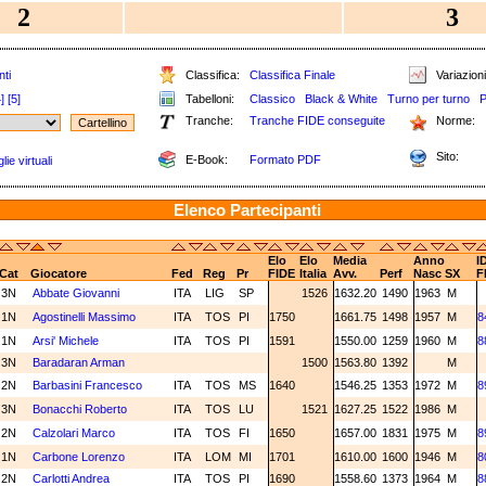
2
3
nti
Classifica:
Classifica Finale
Variazioni
]
[5]
Tabelloni:
Classico
Black & White
Turno per turno
P
Tranche:
Tranche FIDE conseguite
Norme:
Sito:
E-Book:
Formato PDF
ie virtuali
Elenco Partecipanti
Elo
Elo
Media
Anno
I
Cat
Giocatore
Fed
Reg
Pr
FIDE
Italia
Avv.
Perf
Nasc
SX
F
3N
Abbate Giovanni
ITA
LIG
SP
1526
1632.20
1490
1963
M
1N
Agostinelli Massimo
ITA
TOS
PI
1750
1661.75
1498
1957
M
8
1N
Arsi' Michele
ITA
TOS
PI
1591
1550.00
1259
1960
M
8
3N
Baradaran Arman
1500
1563.80
1392
M
2N
Barbasini Francesco
ITA
TOS
MS
1640
1546.25
1353
1972
M
8
3N
Bonacchi Roberto
ITA
TOS
LU
1521
1627.25
1522
1986
M
2N
Calzolari Marco
ITA
TOS
FI
1650
1657.00
1831
1975
M
8
1N
Carbone Lorenzo
ITA
LOM
MI
1701
1610.00
1600
1946
M
8
2N
Carlotti Andrea
ITA
TOS
PI
1690
1558.60
1373
1964
M
8