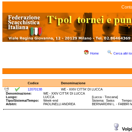
Conta
Home
Cerca altri to
Codice
Denominazione
1207013B
WE - XXIV CITTA' DI LUCCA
Denominazione:
WE - XXIV CITTA' DI LUCCA
Luogo:
LUCCA
[Lucca - Toscana]
Tipo/Sistema/Tempo:
Week-end
Sistema: Swiss Tempo: 9
Arbitri:
PAOLINELLI ANDREA
BERNARDINI L. - FABBRI 
Vol