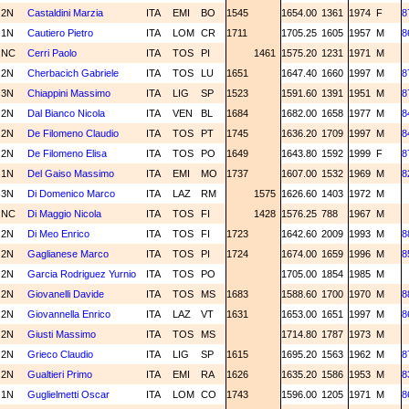
2N
Castaldini Marzia
ITA
EMI
BO
1545
1654.00
1361
1974
F
8
1N
Cautiero Pietro
ITA
LOM
CR
1711
1705.25
1605
1957
M
8
NC
Cerri Paolo
ITA
TOS
PI
1461
1575.20
1231
1971
M
2N
Cherbacich Gabriele
ITA
TOS
LU
1651
1647.40
1660
1997
M
8
3N
Chiappini Massimo
ITA
LIG
SP
1523
1591.60
1391
1951
M
8
2N
Dal Bianco Nicola
ITA
VEN
BL
1684
1682.00
1658
1977
M
8
2N
De Filomeno Claudio
ITA
TOS
PT
1745
1636.20
1709
1997
M
8
2N
De Filomeno Elisa
ITA
TOS
PO
1649
1643.80
1592
1999
F
8
1N
Del Gaiso Massimo
ITA
EMI
MO
1737
1607.00
1532
1969
M
8
3N
Di Domenico Marco
ITA
LAZ
RM
1575
1626.60
1403
1972
M
NC
Di Maggio Nicola
ITA
TOS
FI
1428
1576.25
788
1967
M
2N
Di Meo Enrico
ITA
TOS
FI
1723
1642.60
2009
1993
M
8
2N
Gaglianese Marco
ITA
TOS
PI
1724
1674.00
1659
1996
M
8
2N
Garcia Rodriguez Yurnio
ITA
TOS
PO
1705.00
1854
1985
M
2N
Giovanelli Davide
ITA
TOS
MS
1683
1588.60
1700
1970
M
8
2N
Giovannella Enrico
ITA
LAZ
VT
1631
1653.00
1651
1997
M
8
2N
Giusti Massimo
ITA
TOS
MS
1714.80
1787
1973
M
2N
Grieco Claudio
ITA
LIG
SP
1615
1695.20
1563
1962
M
8
2N
Gualtieri Primo
ITA
EMI
RA
1626
1635.20
1586
1953
M
8
1N
Guglielmetti Oscar
ITA
LOM
CO
1743
1596.00
1205
1971
M
8