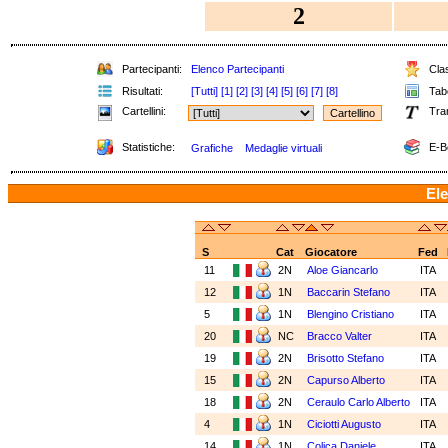
2
Partecipanti:
Elenco Partecipanti
Clas
Risultati:
[Tutti]
[1]
[2]
[3]
[4]
[5]
[6]
[7]
[8]
Tabe
Cartellini:
Tra
Statistiche:
E-B
Grafiche
Medaglie virtuali
Ele
S
Cat
Giocatore
Fed
11
2N
Aloe Giancarlo
ITA
12
1N
Baccarin Stefano
ITA
5
1N
Blengino Cristiano
ITA
20
NC
Bracco Valter
ITA
19
2N
Brisotto Stefano
ITA
15
2N
Capurso Alberto
ITA
18
2N
Ceraulo Carlo Alberto
ITA
4
1N
Ciciotti Augusto
ITA
14
1N
Colica Daniele
ITA