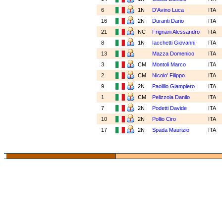
6
1N
D'Avino Luca
ITA
16
2N
Duranti Dario
ITA
21
NC
Frignani Alessandro
ITA
8
1N
Iacchetti Giovanni
ITA
13
Mazza Domenico
ITA
3
CM
Montoli Marco
ITA
2
CM
Nicolo' Filippo
ITA
9
2N
Paolillo Giampiero
ITA
1
CM
Pelizzola Danilo
ITA
7
2N
Podetti Davide
ITA
10
2N
Pollio Ciro
ITA
17
2N
Spada Maurizio
ITA