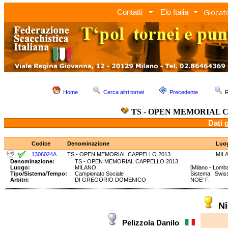
Giocato
Contatti
Elo Italia
Home
Cerca altri tornei
Precedente
R
TS - OPEN MEMORIAL C
Dati 
Codice
Denominazione
Luo
1306024A
TS - OPEN MEMORIAL CAPPELLO 2013
MIL
Denominazione:
TS - OPEN MEMORIAL CAPPELLO 2013
Luogo:
MILANO
[Milano - Lomba
Tipo/Sistema/Tempo:
Campionato Sociale
Sistema: Swi
Arbitri:
DI GREGORIO DOMENICO
NOE' F.
Ni
Pelizzola Danilo