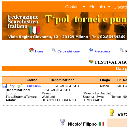
Giocato
Contatti
Elo Italia
Home
Cerca altri tornei
Precedente
R
FESTIVAL AG
Dati 
Codice
Denominazione
Luogo
Pr
Re
1408008A
FESTIVAL AGOSTO
Milano
MI
L
Denominazione:
FESTIVAL AGOSTO
Luogo:
Milano
[Milano - Lombardia]
Tipo/Sistema/Tempo:
Weekend
Sistema: Swiss Tempo: 90' 40
Arbitri:
DE ANGELIS LORENZO
BEMPORAD F.
Vez
Nicolo' Filippo