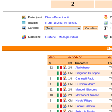
2
Partecipanti:
Elenco Partecipanti
Cl
Risultati:
[Tutti]
[1]
[2]
[3]
[4]
[5]
[6]
[7]
Ta
Cartellini:
T
Statistiche:
E
Grafiche
Medaglie virtuali
Ele
S
Cat
Giocatore
Fe
12
2N
Alati Alberto
IT
5
CM
Bisignano Giuseppe
IT
8
1N
Casartelli Fabio
IT
4
CM
Di Chiara Mauro
IT
11
2N
Mandelli Giacomo
IT
10
2N
Mazzoccoli Simone
IT
3
CM
Nicolo' Filippo
IT
9
CM
Papale Carmelo
IT
2
CM
Pelizzola Danilo
IT