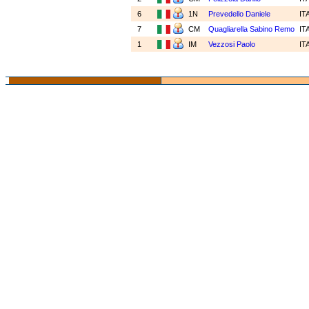
6
1N
Prevedello Daniele
IT
7
CM
Quagliarella Sabino Remo
IT
1
IM
Vezzosi Paolo
IT