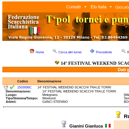
Giocato
Contatti
Elo Italia
Home
Cerca altri tornei
Precedente
R
14° FESTIVAL WEEKEND SCA
Dati 
Codice
Denominazione
1503006C
14° FESTIVAL WEEKEND SCACCHI TRA LE TORRI
Denominazione:
14° FESTIVAL WEEKEND SCACCHI TRA LE TORRI
Luogo:
Melegnano
[Mi
Tipo/Sistema/Tempo:
Weekend
Sis
Arbitri:
GANCI STEFANO
BO
R
Gianini Gianluca