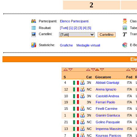
2
Partecipanti:
Elenco Partecipanti
Class
Risultati:
[Tutti]
[1]
[2]
[3]
[4]
[5]
Tabel
Cartellini:
Tran
Statistiche:
E-Bo
Grafiche
Medaglie virtuali
Ele
S
Cat
Giocatore
Fed
4
3N
Abbiati Gianluigi
ITA
12
NC
Arena Ignazio
ITA
10
3N
Castoldi Andrea
ITA
19
3N
Ferrari Paolo
ITA
15
NC
Finelli Carmine
ITA
1
3N
Gianini Gianluca
ITA
21
NC
Golino Pasquale
ITA
13
NC
Impenna Massimo
ITA
7
NC
Koureas Panicos
ITA