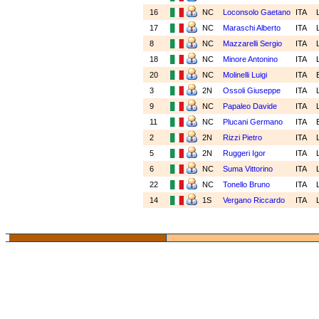
16
NC
Loconsolo Gaetano
ITA
17
NC
Maraschi Alberto
ITA
8
NC
Mazzarelli Sergio
ITA
18
NC
Minore Antonino
ITA
20
NC
Molinelli Luigi
ITA
3
2N
Ossoli Giuseppe
ITA
9
NC
Papaleo Davide
ITA
11
NC
Plucani Germano
ITA
2
2N
Rizzi Pietro
ITA
5
2N
Ruggeri Igor
ITA
6
NC
Suma Vittorino
ITA
22
NC
Tonello Bruno
ITA
14
1S
Vergano Riccardo
ITA