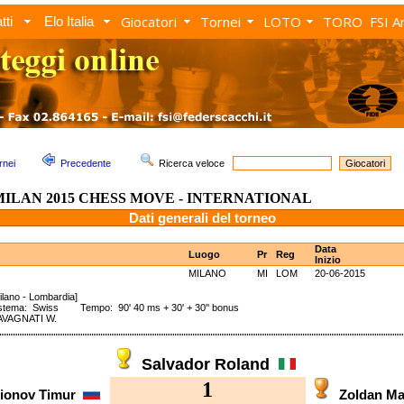
Giocatori
Tornei
LOTO
TORO
FSI A
tti
Elo Italia
rnei
Precedente
Ricerca veloce
ILAN 2015 CHESS MOVE - INTERNATIONAL
Dati generali del torneo
Data
Luogo
Pr
Reg
Inizio
MILANO
MI
LOM
20-06-2015
ilano - Lombardia]
stema: Swiss Tempo: 90' 40 ms + 30' + 30'' bonus
AVAGNATI W.
Salvador Roland
1
ionov Timur
Zoldan M