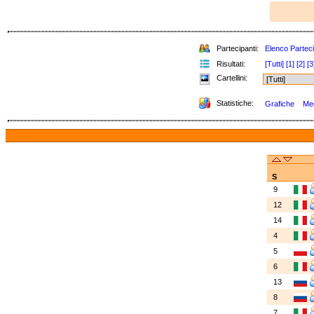
Partecipanti:
Elenco Parteci
Risultati:
[Tutti]
[1]
[2]
[3
Cartellini:
Statistiche:
Grafiche
Med
S
9
12
14
4
5
6
13
8
7