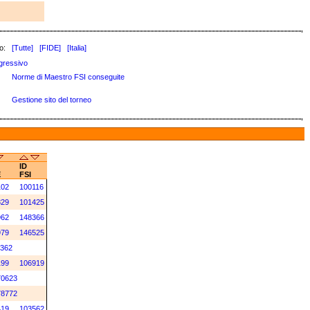
o:
[Tutte]
[FIDE]
[Italia]
gressivo
Norme di Maestro FSI conseguite
Gestione sito del torneo
ID
E
FSI
102
100116
829
101425
962
148366
979
146525
362
199
106919
70623
78772
419
103562