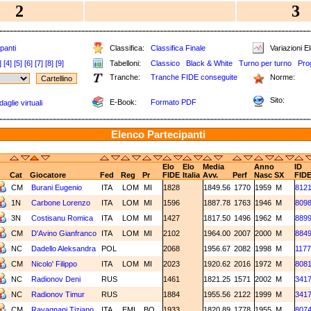
2
3
panti
Classifica:
Classifica Finale
Variazioni El
]
[4]
[5]
[6]
[7]
[8]
[9]
Tabelloni:
Classico
Black & White
Turno per turno
Pro
Tranche:
Tranche FIDE conseguite
Norme:
Sito:
E-Book:
Formato PDF
aglie virtuali
Elenco Partecipanti
Elo
Elo
Media
Anno
ID
Cat
Giocatore
Fed
Reg
Pr
FIDE
Italia
Avv.
Perf
Nasc
SX
FID
CM
Burani Eugenio
ITA
LOM
MI
1828
1849.56
1770
1959
M
812
1N
Carbone Lorenzo
ITA
LOM
MI
1596
1887.78
1763
1946
M
809
3N
Costisanu Romica
ITA
LOM
MI
1427
1817.50
1496
1962
M
889
CM
D'Avino Gianfranco
ITA
LOM
MI
2102
1964.00
2007
2000
M
884
NC
Dadello Aleksandra
POL
2068
1956.67
2082
1998
M
1177
CM
Nicolo' Filippo
ITA
LOM
MI
2023
1920.62
2016
1972
M
808
NC
Radionov Deni
RUS
1461
1821.25
1571
2002
M
341
NC
Radionov Timur
RUS
1884
1955.56
2122
1999
M
341
CM
Ravagnani Tiziano
ITA
EMI
BO
1933
1820.89
1778
1955
M
807