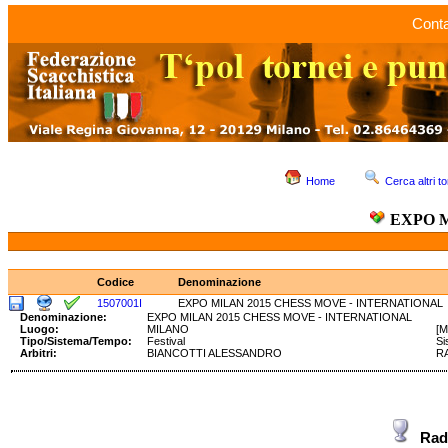
Conta
Home
Cerca altri to
EXPO M
Codice
Denominazione
1507001I
EXPO MILAN 2015 CHESS MOVE - INTERNATIONAL
Denominazione:
EXPO MILAN 2015 CHESS MOVE - INTERNATIONAL
Luogo:
MILANO
[M
Tipo/Sistema/Tempo:
Festival
Si
Arbitri:
BIANCOTTI ALESSANDRO
R
Rad