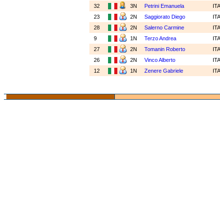
32
3N
Petrini Emanuela
IT
23
2N
Saggiorato Diego
IT
28
2N
Salerno Carmine
IT
9
1N
Terzo Andrea
IT
27
2N
Tomanin Roberto
IT
26
2N
Vinco Alberto
IT
12
1N
Zenere Gabriele
IT