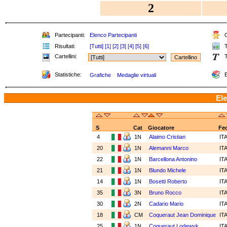
2
Partecipanti:
Elenco Partecipanti
C
Risultati:
[Tutti]
[1]
[2]
[3]
[4]
[5]
[6]
T
Cartellini:
T
Statistiche:
E
Grafiche
Medaglie virtuali
Ele
S
Cat
Giocatore
Fe
4
1N
Alaimo Cristian
IT
20
1N
Alemanni Marco
IT
22
1N
Barcellona Antonino
IT
21
1N
Blundo Michele
IT
14
1N
Bosetti Roberto
IT
35
3N
Bruno Rocco
IT
30
2N
Cadario Mario
IT
18
CM
Coqueraut Jean Dominique
IT
25
1N
Coqueraut Lodewyk
IT