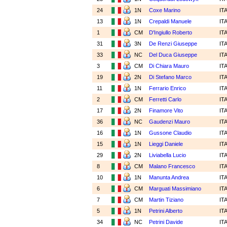
24
1N
Coxe Marino
IT
13
1N
Crepaldi Manuele
IT
1
CM
D'Ingiullo Roberto
IT
31
3N
De Renzi Giuseppe
IT
33
NC
Del Duca Giuseppe
IT
3
CM
Di Chiara Mauro
IT
19
2N
Di Stefano Marco
IT
11
1N
Ferrario Enrico
IT
2
CM
Ferretti Carlo
IT
17
2N
Finamore Vito
IT
36
NC
Gaudenzi Mauro
IT
16
1N
Gussone Claudio
IT
15
1N
Lieggi Daniele
IT
29
2N
Liviabella Lucio
IT
8
CM
Malano Francesco
IT
10
1N
Manunta Andrea
IT
6
CM
Marguati Massimiano
IT
7
CM
Martin Tiziano
IT
5
1N
Petrini Alberto
IT
34
NC
Petrini Davide
IT