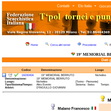
Giocato
Contatti
Elo Italia
Home
Cerca altri tornei
Precedente
R
19° MEMORIAL 
Dati 
Codice
Denominazione
Luogo
1603040A
19° MEMORIAL BERRUTO
Nichelino
Denominazione:
19° MEMORIAL BERRUTO
Luogo:
Nichelino
[Torino - Piemonte]
Tipo/Sistema/Tempo:
Altro Evento
Sistema: Swiss Tempo: 90
Arbitri:
D'INGIULLO GIOVANNI
M
Malano Francesco