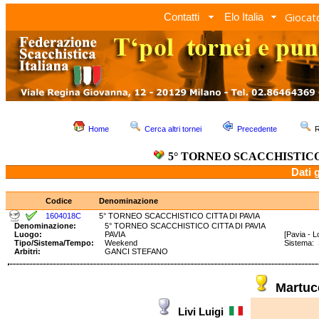
Giocato
Contatti
Elo Italia
Home
Cerca altri tornei
Precedente
R
5° TORNEO SCACCHISTICO
Dati 
Codice
Denominazione
1604018C
5° TORNEO SCACCHISTICO CITTA DI PAVIA
Denominazione:
5° TORNEO SCACCHISTICO CITTA DI PAVIA
Luogo:
PAVIA
[Pavia - 
Tipo/Sistema/Tempo:
Weekend
Sistema:
Arbitri:
GANCI STEFANO
Martuc
Livi Luigi