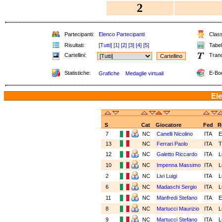
2
Partecipanti:
Elenco Partecipanti
Classi
Risultati:
[Tutti]
[1]
[2]
[3]
[4]
[5]
Tabell
Cartellini:
Tranc
Statistiche:
E-Bo
Grafiche
Medaglie virtuali
Ele
S
Cat
Giocatore
Fed
R
7
NC
Canelli Nicolino
ITA
E
13
NC
Ferrari Paolo
ITA
12
NC
Galetto Riccardo
ITA
10
NC
Impenna Massimo
ITA
2
NC
Livi Luigi
ITA
6
NC
Madaschi Sergio
ITA
11
NC
Manfredi Stefano
ITA
E
8
NC
Martucci Maurizio
ITA
9
NC
Martucci Stefano
ITA