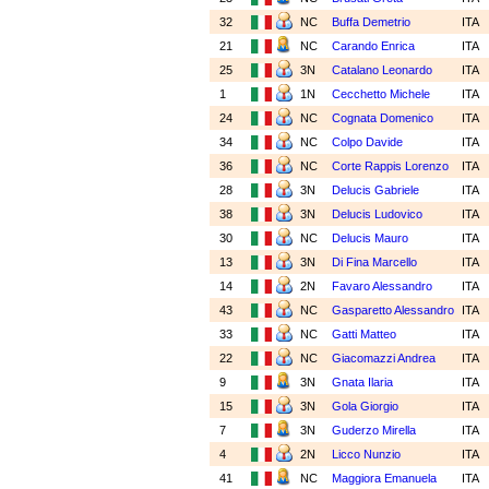
32
NC
Buffa Demetrio
ITA
21
NC
Carando Enrica
ITA
25
3N
Catalano Leonardo
ITA
1
1N
Cecchetto Michele
ITA
24
NC
Cognata Domenico
ITA
34
NC
Colpo Davide
ITA
36
NC
Corte Rappis Lorenzo
ITA
28
3N
Delucis Gabriele
ITA
38
3N
Delucis Ludovico
ITA
30
NC
Delucis Mauro
ITA
13
3N
Di Fina Marcello
ITA
14
2N
Favaro Alessandro
ITA
43
NC
Gasparetto Alessandro
ITA
33
NC
Gatti Matteo
ITA
22
NC
Giacomazzi Andrea
ITA
9
3N
Gnata Ilaria
ITA
15
3N
Gola Giorgio
ITA
7
3N
Guderzo Mirella
ITA
4
2N
Licco Nunzio
ITA
41
NC
Maggiora Emanuela
ITA