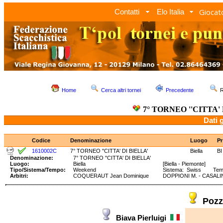
Giocato
Contatti
Elo Italia
Home
Cerca altri tornei
Precedente
R
7° TORNEO ''CITTA'
Dati 
Codice
Denominazione
Luogo
Pr
1610002C
7° TORNEO ''CITTA' DI BIELLA'
Biella
BI
Denominazione:
7° TORNEO ''CITTA' DI BIELLA'
Luogo:
Biella
[Biella - Piemonte]
Tipo/Sistema/Tempo:
Weekend
Sistema: Swiss Tempo:
Arbitri:
COQUERAUT Jean Dominique
DOPPIONI M. - CASALIN
Pozz
Biava Pierluigi