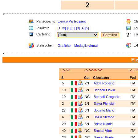
2
Partecipanti:
Elenco Partecipanti
Cla
Risultati:
[Tutti]
[1]
[2]
[3]
[4]
[5]
Tab
Cartellini:
Tr
Statistiche:
E-
Grafiche
Medaglie virtuali
Ele
S
Cat
Giocatore
Fed
5
2N
Adda Roberto
ITA
10
3N
Bechelli Flavio
ITA
19
NC
Bechelli Gregorio
ITA
2
1N
Biava Pierluigi
ITA
27
3N
Bogatto Mario
ITA
6
3N
Bozio Stefano
ITA
20
3N
Briata Nicolo'
ITA
40
NC
Brusati Alice
ITA
23
NC
Brusati Greta
ITA