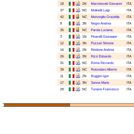
18
2N
Marchesotti Giovanni
ITA
37
NC
Molinelli Luigi
ITA
42
NC
Monzeglio Graziella
ITA
8
3N
Negro Andrea
ITA
35
NC
Parola Luciana
ITA
3
1N
Pinarelli Giuseppe
ITA
12
3N
Pozzari Simone
ITA
16
2N
Rindone Andrea
ITA
26
3N
Rizzi Edoardo
ITA
31
NC
Roma Riccardo
ITA
39
NC
Rotondaro Alberto
ITA
11
2N
Ruggeri Igor
ITA
17
3N
Sanna Mario
ITA
29
NC
Turiano Francesco
ITA