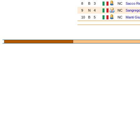
8
B
3
NC
Sacco Re
9
N
4
NC
Sangrego
10
B
5
NC
Manti Giu