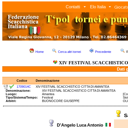
Giocato
Contatti
Elo Italia
Home
Cerca altri tornei
Precedente
R
XIV FESTIVAL SCACCHISTIC
Dati 
Codice
Denominazione
1709014C
XIV FESTIVAL SCACCHISTICO CITTA DI AMANTEA
Denominazione:
XIV FESTIVAL SCACCHISTICO CITTA DI AMANTEA
Luogo:
Amantea
[Co
Tipo/Sistema/Tempo:
Festival
Sis
Arbitri:
BUONOCORE GIUSEPPE
OLI
S
D'Angelo Luca Antonio