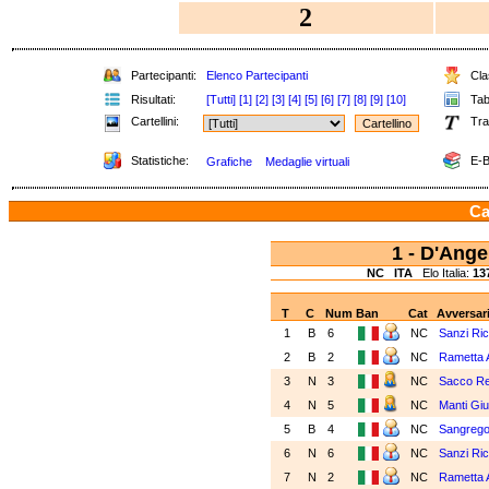
2
Partecipanti:
Elenco Partecipanti
Clas
Risultati:
[Tutti]
[1]
[2]
[3]
[4]
[5]
[6]
[7]
[8]
[9]
[10]
Tabe
Cartellini:
Tra
Statistiche:
E-B
Grafiche
Medaglie virtuali
Ca
1 - D'Ang
NC
ITA
Elo Italia:
13
T
C
Num
Ban
Cat
Avversar
1
B
6
NC
Sanzi Ri
2
B
2
NC
Rametta 
3
N
3
NC
Sacco Re
4
N
5
NC
Manti Giu
5
B
4
NC
Sangrego
6
N
6
NC
Sanzi Ri
7
N
2
NC
Rametta 