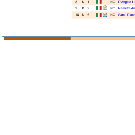
8
N
1
NC
D'Angelo L
9
B
2
NC
Rametta An
10
N
6
NC
Sanzi Ricc