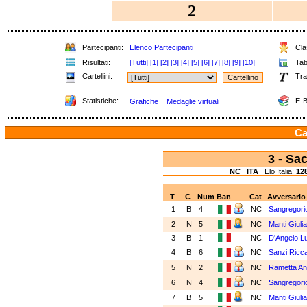
2
Partecipanti:
Elenco Partecipanti
Clas
Risultati:
[Tutti]
[1]
[2]
[3]
[4]
[5]
[6]
[7]
[8]
[9]
[10]
Tabe
Cartellini:
Tra
Statistiche:
E-B
Grafiche
Medaglie virtuali
Ca
3 - S
NC
ITA
Elo Italia:
12
T
C
Num
Ban
Cat
Avversario
1
B
4
NC
Sangregori
2
N
5
NC
Manti Giulia
3
B
1
NC
D'Angelo L
4
B
6
NC
Sanzi Ricc
5
N
2
NC
Rametta An
6
N
4
NC
Sangregori
7
B
5
NC
Manti Giulia