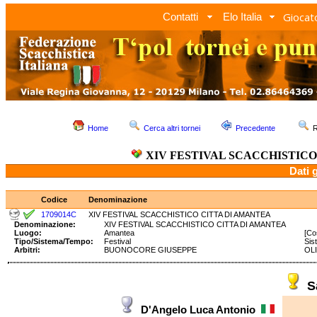
Giocato
Contatti
Elo Italia
Home
Cerca altri tornei
Precedente
R
XIV FESTIVAL SCACCHISTIC
Dati 
Codice
Denominazione
1709014C
XIV FESTIVAL SCACCHISTICO CITTA DI AMANTEA
Denominazione:
XIV FESTIVAL SCACCHISTICO CITTA DI AMANTEA
Luogo:
Amantea
[Co
Tipo/Sistema/Tempo:
Festival
Sis
Arbitri:
BUONOCORE GIUSEPPE
OLI
S
D'Angelo Luca Antonio