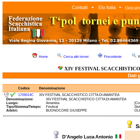
Giocato
Contatti
Elo Italia
Home
Cerca altri tornei
Precedente
R
XIV FESTIVAL SCACCHISTIC
Dati 
Codice
Denominazione
1709014C
XIV FESTIVAL SCACCHISTICO CITTA DI AMANTEA
Denominazione:
XIV FESTIVAL SCACCHISTICO CITTA DI AMANTEA
Luogo:
Amantea
[Co
Tipo/Sistema/Tempo:
Festival
Sis
Arbitri:
BUONOCORE GIUSEPPE
OLI
S
D'Angelo Luca Antonio