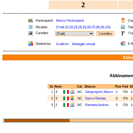
2
Partecipanti:
Elenco Partecipanti
Clas
Risultati:
[Tutti]
[1]
[2]
[3]
[4]
[5]
[6]
[7]
[8]
[9]
[10]
Tabe
Cartellini:
Tra
Statistiche:
E-B
Grafiche
Medaglie virtuali
Abbin
Abbinamenti
Sc
Num
Cat
Bianco
Pun
Fed
El
1
4
NC
Sangregorio Marco
2
ITA
1
2
3
NC
Sacco Renata
0
ITA
1
3
2
NC
Rametta Andrea
0
ITA
1