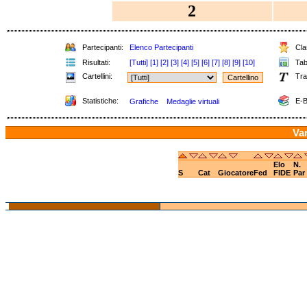
2
Partecipanti:
Elenco Partecipanti
Clas
Risultati:
[Tutti]
[1]
[2]
[3]
[4]
[5]
[6]
[7]
[8]
[9]
[10]
Tabe
Cartellini:
Tra
Statistiche:
E-B
Grafiche
Medaglie virtuali
Va
Elo
N.
S
Cat
Giocatore
Fed
FIDE
Par