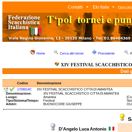
Giocato
Contatti
Elo Italia
Home
Cerca altri tornei
Precedente
R
XIV FESTIVAL SCACCHISTIC
Dati 
Codice
Denominazione
1709014C
XIV FESTIVAL SCACCHISTICO CITTA DI AMANTEA
Denominazione:
XIV FESTIVAL SCACCHISTICO CITTA DI AMANTEA
Luogo:
Amantea
[Co
Tipo/Sistema/Tempo:
Festival
Sis
Arbitri:
BUONOCORE GIUSEPPE
OLI
S
D'Angelo Luca Antonio