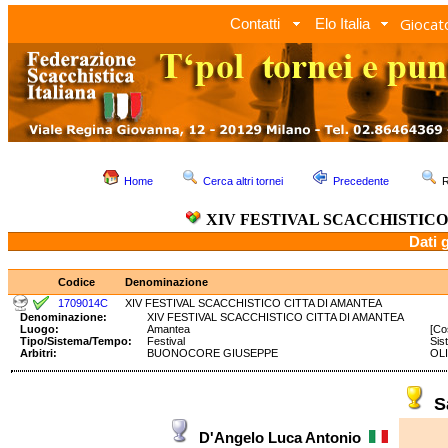
Giocato
Contatti
Elo Italia
Home
Cerca altri tornei
Precedente
R
XIV FESTIVAL SCACCHISTIC
Dati 
Codice
Denominazione
1709014C
XIV FESTIVAL SCACCHISTICO CITTA DI AMANTEA
Denominazione:
XIV FESTIVAL SCACCHISTICO CITTA DI AMANTEA
Luogo:
Amantea
[Co
Tipo/Sistema/Tempo:
Festival
Sis
Arbitri:
BUONOCORE GIUSEPPE
OLI
S
D'Angelo Luca Antonio