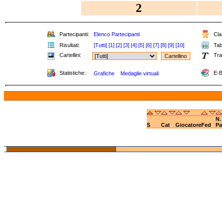
2
Partecipanti:
Elenco Partecipanti
Clas
Risultati:
[Tutti]
[1]
[2]
[3]
[4]
[5]
[6]
[7]
[8]
[9]
[10]
Tabe
Cartellini:
Tra
Statistiche:
E-B
Grafiche
Medaglie virtuali
N.
S
Cat
Giocatore
Fed
Pa