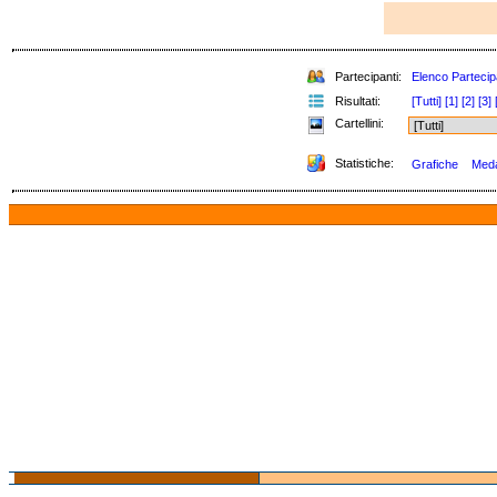
Partecipanti:
Elenco Partecip
Risultati:
[Tutti]
[1]
[2]
[3]
Cartellini:
Statistiche:
Grafiche
Medag