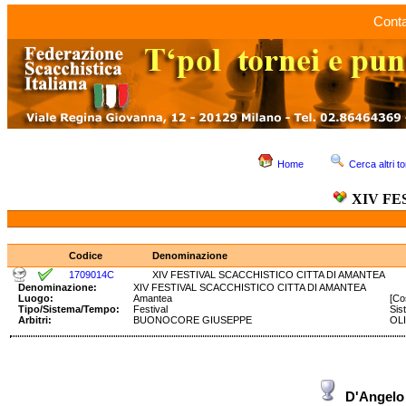
Conta
Home
Cerca altri to
XIV FE
Codice
Denominazione
1709014C
XIV FESTIVAL SCACCHISTICO CITTA DI AMANTEA
Denominazione:
XIV FESTIVAL SCACCHISTICO CITTA DI AMANTEA
Luogo:
Amantea
[Co
Tipo/Sistema/Tempo:
Festival
Sis
Arbitri:
BUONOCORE GIUSEPPE
OLI
D'Angelo