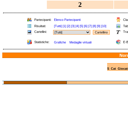
2
Partecipanti:
Elenco Partecipanti
Clas
Risultati:
[Tutti]
[1]
[2]
[3]
[4]
[5]
[6]
[7]
[8]
[9]
[10]
Tabe
Cartellini:
Tra
Statistiche:
E-B
Grafiche
Medaglie virtuali
Nor
S
Cat
Giocat