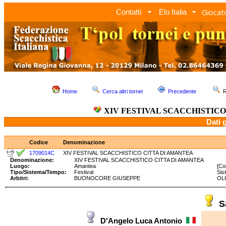
Giocato
Contatti
Elo Italia
Home
Cerca altri tornei
Precedente
R
XIV FESTIVAL SCACCHISTIC
Dati 
Codice
Denominazione
1709014C
XIV FESTIVAL SCACCHISTICO CITTA DI AMANTEA
Denominazione:
XIV FESTIVAL SCACCHISTICO CITTA DI AMANTEA
Luogo:
Amantea
[Co
Tipo/Sistema/Tempo:
Festival
Sis
Arbitri:
BUONOCORE GIUSEPPE
OLI
S
D'Angelo Luca Antonio