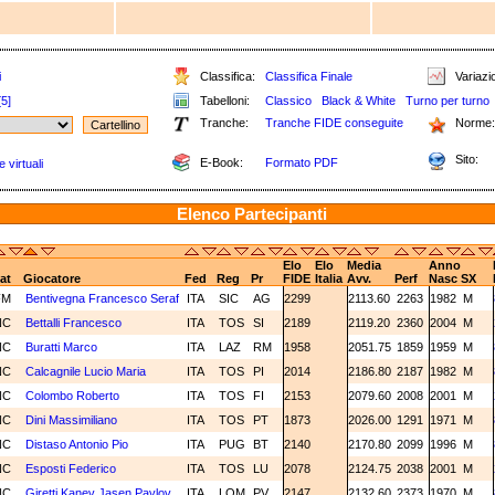
i
Classifica:
Classifica Finale
Variazio
[5]
Tabelloni:
Classico
Black & White
Turno per turno
Tranche:
Tranche FIDE conseguite
Norme:
Sito:
E-Book:
Formato PDF
 virtuali
Elenco Partecipanti
Elo
Elo
Media
Anno
at
Giocatore
Fed
Reg
Pr
FIDE
Italia
Avv.
Perf
Nasc
SX
FM
Bentivegna Francesco Seraf
ITA
SIC
AG
2299
2113.60
2263
1982
M
NC
Bettalli Francesco
ITA
TOS
SI
2189
2119.20
2360
2004
M
NC
Buratti Marco
ITA
LAZ
RM
1958
2051.75
1859
1959
M
NC
Calcagnile Lucio Maria
ITA
TOS
PI
2014
2186.80
2187
1982
M
NC
Colombo Roberto
ITA
TOS
FI
2153
2079.60
2008
2001
M
NC
Dini Massimiliano
ITA
TOS
PT
1873
2026.00
1291
1971
M
NC
Distaso Antonio Pio
ITA
PUG
BT
2140
2170.80
2099
1996
M
NC
Esposti Federico
ITA
TOS
LU
2078
2124.75
2038
2001
M
NC
Giretti Kanev Jasen Pavlov
ITA
LOM
PV
2147
2132.60
2373
1970
M