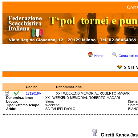
Conta
Home
Cerca altri to
XXII
Codice
Denominazione
1712019A
XXII WEEKEND MEMORIAL ROBERTO MAGARI
Denominazione:
XXII WEEKEND MEMORIAL ROBERTO MAGARI
Luogo:
Siena
[Siena
Tipo/Sistema/Tempo:
Weekend
Siste
Arbitri:
SALTALIPPI PAOLO
BIANC
Giretti Kanev Ja