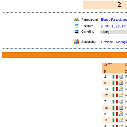
2
Partecipanti:
Elenco Partecipant
Risultati:
[Tutti]
[1]
[2]
[3]
[4]
Cartellini:
Statistiche:
Grafiche
Medaglie
S
C
2
5
13
12
7
16
9
11
8