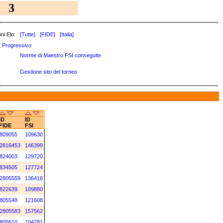
3
ni Elo:
[Tutte]
[FIDE]
[Italia]
Progressivo
Norme di Maestro FSI conseguite
Gestione sito del torneo
ID
ID
FIDE
FSI
809055
109630
2816453
146399
824003
129720
834505
127724
2805559
136418
822639
109880
805548
121608
2805583
157562
805610
104781