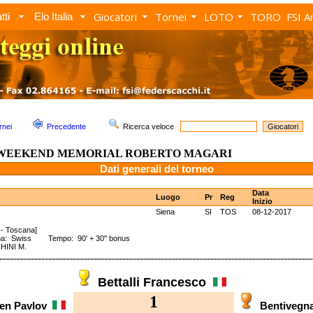
Giocatori
Tornei
LOTO
TORO
FSI A
tti
Elo Italia
rnei
Precedente
Ricerca veloce
 WEEKEND MEMORIAL ROBERTO MAGARI
Dati generali del torneo
Data
Luogo
Pr
Reg
Inizio
Siena
SI
TOS
08-12-2017
 - Toscana]
ma: Swiss Tempo: 90' + 30'' bonus
HINI M.
Bettalli Francesco
1
sen Pavlov
Bentivegn